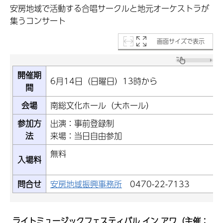
安房地域で活動する合唱サークルと地元オーケストラが
集うコンサート
画面サイズで表示
開催期
6月14日（日曜日）13時から
間
会場
南総文化ホール（大ホール）
参加方
出演：事前登録制
法
来場：当日自由参加
無
入場料
問合せ
安房地域振興事務所
0470-22-7133
ライトミュージックフェスティバル イン アワ
（主催：