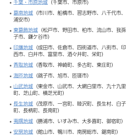
千葉・市原地域
（千葉市、市原市)
葛南地域
（市川市、船橋市、習志野市、八千代市、
浦安市）
東葛飾地域
（松戸市、野田市、柏市、流山市、我孫
子市、鎌ケ谷市）
印旛地域
（成田市、佐倉市、四街道市、八街市、印
西市、白井市、富里市、酒々井町、栄町）
香取地域
（香取市、神崎町、多古町、東庄町）
海匝地域
（銚子市、旭市、匝瑳市）
山武地域
（東金市、山武市、大網白里市、九十九里
町、芝山町、横芝光町）
長生地域
（茂原市、一宮町、睦沢町、長生村、白子
町、長柄町、長南町）
夷隅地域
（勝浦市、いすみ市、大多喜町、御宿町）
安房地域
（館山市、鴨川市、南房総市、鋸南町）