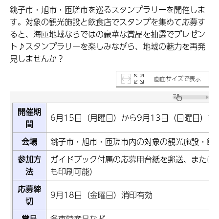
銚子市・旭市・匝瑳市を巡るスタンプラリーを開催しま
す。対象の観光施設と飲食店でスタンプを集めて応募す
ると、海匝地域ならではの豪華な賞品を抽選でプレゼン
ト♪スタンプラリーを楽しみながら、地域の魅力を再発
見しませんか？
画面サイズで表示
開催期
6月15日（月曜日）から9月13日（日曜日）ま
間
会場
銚子市・旭市・匝瑳市内の対象の観光施設・飲
参加方
ガイドブック付属の応募用台紙を郵送、または
法
も印刷可能）
応募締
9月18日（金曜日）消印有効
切
賞品
各市特産品など