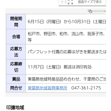
画面サイズで表示
開催期
6月15日（月曜日）から10月31日（土曜日）
間
松戸市、野田市、柏市、流山市、我孫子市、鎌
会場
等
応募方
パンフレット付属の応募はがきを郵送またはち
法
応募締
11月7日（土曜日）郵送は消印有効
切
賞品
東葛飾地域特産品詰め合わせ、千葉県のご当地
問合せ
東葛飾地域振興事務所
047-361-2175
印旛地域