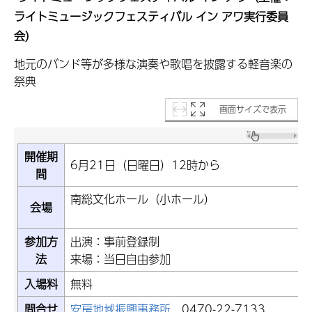
ライトミュージックフェスティバル イン アワ実行委員
会）
地元のバンド等が多様な演奏や歌唱を披露する軽音楽の
祭典
画面サイズで表示
開催期
6月21日（日曜日）12時から
間
南総文化ホール（
会場
参加方
出演：事前登録制
法
来場：当日自由参加
入場料
無料
問合せ
安房地域振興事務所
0470-22-7133