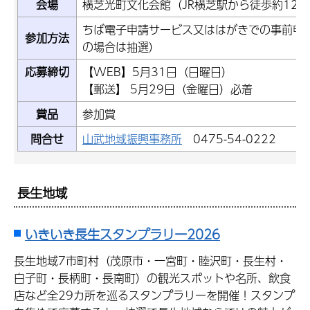
会場
横芝光町文化会館（JR横芝駅から徒歩約12
ちば電子申請サービス又ははがきでの事前申込
参加方法
の場合は抽選）
応募締切
【WEB】5月31日（日曜日）
【郵送】 5月29日（金曜日）必着
賞品
参加賞
問合せ
山武地域振興事務所
0475-54-0222
長生地域
いきいき長生スタンプラリー2026
長生地域7市町村（茂原市・一宮町・睦沢町・長生村・
白子町・長柄町・長南町）の観光スポットや名所、飲食
店など全29カ所を巡るスタンプラリーを開催！スタンプ