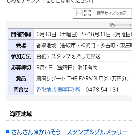
しめるチャンス！ぜひご参加ください！
画面サイズで表示
開催期間
6月13日（土曜日）から8月31日（月曜日）
会場
香取地域（香取市・神崎町・多古町・東庄町
参加方法
台紙にスタンプを押して郵送
応募締切
9月4日（金曜日）消印有効
賞品
農園リゾート THE FARM利用券1万円分
問合せ
香取地域振興事務所
0478-54-1311
海匝地域
さんさん☀かいそう スタンプ＆グルメラリー