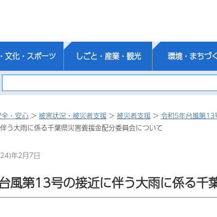
・文化・スポーツ
しごと・産業・観光
環境・まちづ
安全・安心
>
被害状況・被災者支援
>
被災者支援
>
令和5年台風第1
に伴う大雨に係る千葉県災害義援金配分委員会について
24)年2月7日
年台風第13号の接近に伴う大雨に係る千