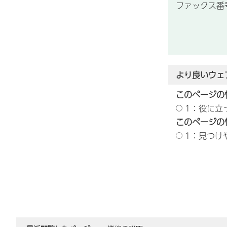
ファックス番号：
より良いウェ
このページの
1：役に立
このページの
1：見つけ