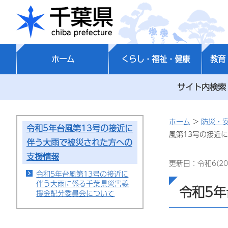
千葉県
ホーム
くらし・福祉・健康
教育
サイト内検索
ホーム
>
防災・
令和5年台風第13号の接近に
風第13号の接近
伴う大雨で被災された方への
支援情報
更新日：令和6(20
令和5年台風第13号の接近に
伴う大雨に係る千葉県災害義
令和5
援金配分委員会について