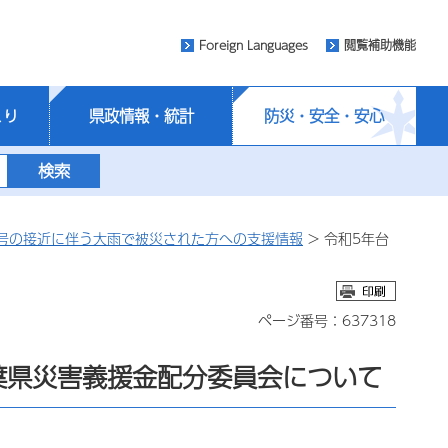
Foreign Languages
閲覧補助機能
くり
県政情報・統計
防災・安全・安心
3号の接近に伴う大雨で被災された方への支援情報
> 令和5年台
ページ番号：637318
葉県災害義援金配分委員会について