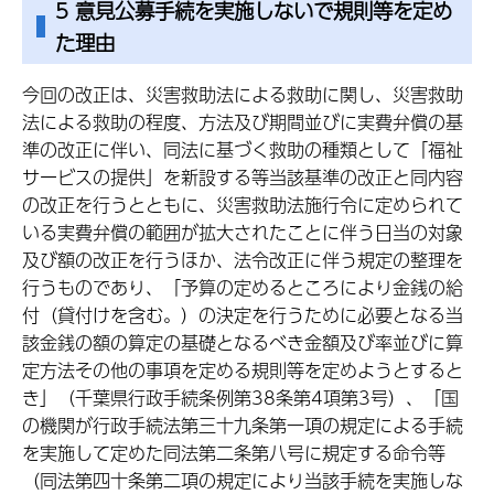
5 意見公募手続を実施しないで規則等を定め
た理由
今回の改正は、災害救助法による救助に関し、災害救助
法による救助の程度、方法及び期間並びに実費弁償の基
準の改正に伴い、同法に基づく救助の種類として「福祉
サービスの提供」を新設する等当該基準の改正と同内容
の改正を行うとともに、災害救助法施行令に定められて
いる実費弁償の範囲が拡大されたことに伴う日当の対象
及び額の改正を行うほか、法令改正に伴う規定の整理を
行うものであり、「予算の定めるところにより金銭の給
付（貸付けを含む。）の決定を行うために必要となる当
該金銭の額の算定の基礎となるべき金額及び率並びに算
定方法その他の事項を定める規則等を定めようとすると
き」（千葉県行政手続条例第38条第4項第3号）、「国
の機関が行政手続法第三十九条第一項の規定による手続
を実施して定めた同法第二条第八号に規定する命令等
（同法第四十条第二項の規定により当該手続を実施しな