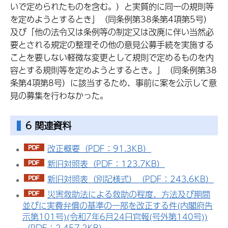
いで定められたものを含む。）と実質的に同一の規則等
を定めようとするとき」（同条例第38条第4項第5号）
及び「他の法令又は条例等の制定又は改廃に伴い当然必
要とされる規定の整理その他の意見公募手続を実施する
ことを要しない軽微な変更として規則で定めるものを内
容とする規則等を定めようとするとき。」（同条例第38
条第4項第8号）に該当するため、事前に案を公示して意
見の募集を行わなかった。
6 関連資料
改正概要（PDF：91.3KB）
新旧対照表（PDF：123.7KB）
新旧対照表（別記様式）（PDF：243.6KB）
災害救助法による救助の程度、方法及び期間
並びに実費弁償の基準の一部を改正する件(内閣府告
示第101号)(令和7年6月24日官報(号外第140号))
（PDF：2,457.2KB）