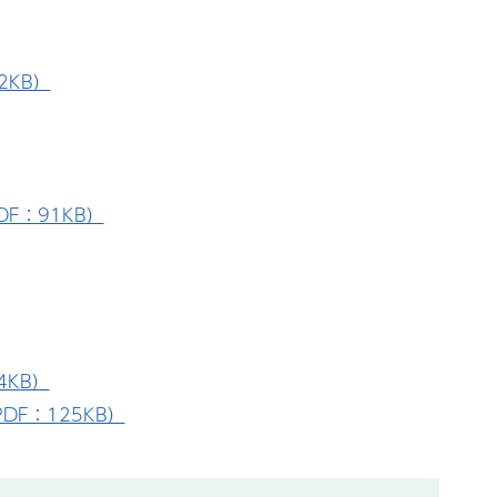
2KB）
F：91KB）
4KB）
DF：125KB）