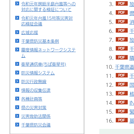
放
令和元年房総半島台風等への
対応に関する検証について
県
令和元年台風15号等災害対
消
応検証会議
千
広域応援
放
千葉県防災基本条例
千
震度情報ネットワークシステ
ム
隣
衛星通信車(ちば衛星号)
千葉県道
防災情報システム
千
防災行政無線
国
情報の収集伝達
核
各種計画等
I
県の災害対策
緊
災害救助法関係
基
千葉県防災会議