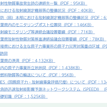
射性物質事故発生時の連絡先一覧（PDF：95KB）
における放射線測定機器等の整備状況（PDF：40KB）
防（局）本部における放射線測定機器等の整備状況（PDF：6
葉県内のモニタリングポスト位置図（PDF：146KB）
射線モニタリング等連絡会議設置要綱（PDF：71KB）
葉県放射性物質対策推進連絡協議会設置要綱（PDF：78KB）
接県における主な原子力事業所の原子力災害対策重点区域（PD
路図
葉県の港湾（PDF：4,132KB）
内の原子力事業所立地地図（PDF：1,438KB）
燃料物質等の輸送について（PDF：95KB）
NES（国際原子力・放射線事象評価尺度）について（PDF：13
急時迅速放射能影響予測ネットワークシステム（SPEEDI）（P
礎知識（PDF：1,525KB）