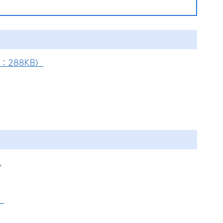
：288KB）
。
）