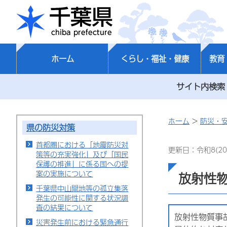
千葉県
ホーム
くらし・福祉・健康
教育
サイト内検索
ホーム
>
防災・
県の防災対策
首都圏における「地震防災対
更新日：令和8(20
策等の充実強化」及び「国民
保護の推進」に係る国への提
案の実施について
放射性
千葉県中山間地等の孤立集落
発生の可能性に関する状況調
査の結果について
放射性物質事
災害発生前における緊急通行