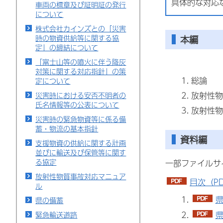
具体的な対応
車両の標章及び証明証の発行
について
株式会社カインズとの「災害
本編
時の物資供給等に関する協
定」の締結について
「富士山等の噴火に伴う降灰
対策に関する対応指針」の策
総論
定について
放射性物
災害時における安否不明者の
氏名情報等の公表について
放射性物
災害時の緊急物資等に係る備
蓄・物流の基本指針
資料編
支援物資の供給に関する計画
並びに輸送及び保管等に関す
る協定
一部ファイルサ
放射性物質事故対応マニュア
目次（PD
ル
県
県の備蓄
県
緊急輸送道路