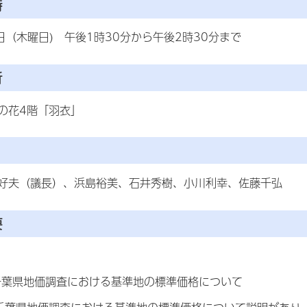
時
日（木曜日) 午後1時30分から午後2時30分まで
所
の花4階「羽衣」
好夫（議長）、浜島裕美、石井秀樹、小川利幸、佐藤千弘
要
千葉県地価調査における基準地の標準価格に
ついて