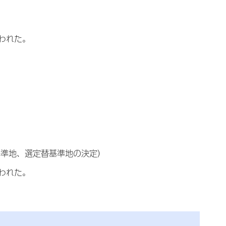
われた。
準地、選定替基準地の決定）
われた。