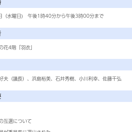
時
日（水曜日) 午後1時40分から午後3時00分まで
所
の花4階「羽衣」
好夫（議長）、浜島裕美、石井秀樹、小川利幸、佐藤千弘
要
の互選について