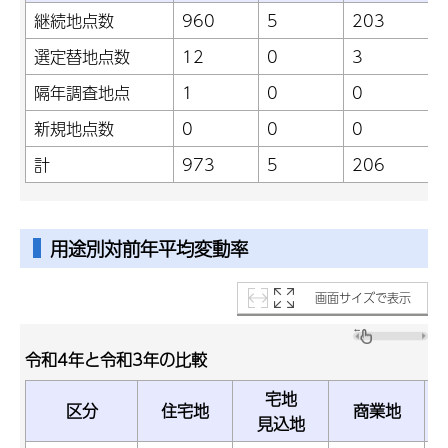
継続地点数
960
5
203
6
選定替地点数
12
0
3
0
隔年調査地点
1
0
0
0
新規地点数
0
0
0
0
計
973
5
206
6
用途別対前年平均変動率
画面サイズで表示
令和4年と令和3年の比較
宅地
区分
住宅地
商業地
見込地