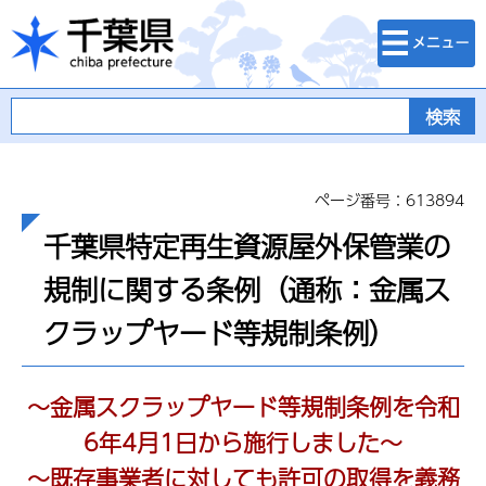
検索・メニュ
千葉県
ー
ページ番号：613894
千葉県特定再生資源屋外保管業の
規制に関する条例（通称：金属ス
クラップヤード等規制条例）
～金属スクラップヤード等規制
条例を令和
6年4月1日から施行しました
～
～既存事業者に対して
も許可の取得を義務