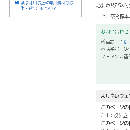
薬物乱用防止啓発用資材の提
必要数及び送付
供・貸出しについて
また、薬物標本
お問い合わせ
所属課室：
健
電話番号：043
ファックス番号：
より良いウェ
このページの
1：役に立
このページの