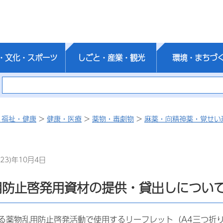
・文化・スポーツ
しごと・産業・観光
環境・まちづ
・福祉・健康
>
健康・医療
>
薬物・毒劇物
>
麻薬・向精神薬・覚せい
23)年10月4日
用防止啓発用資材の提供・貸出しについ
る薬物乱用防止啓発活動で使用するリーフレット（A4三つ折