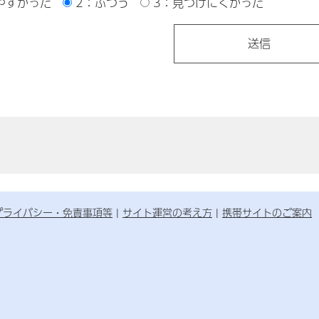
やすかった
2：ふつう
3：見つけにくかった
プライバシー・免責事項等
サイト運営の考え方
携帯サイトのご案内