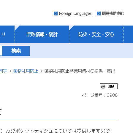
Foreign Languages
閲覧補助機能
くり
県政情報・統計
防災・安全・安心
剤等
>
薬物乱用防止
> 薬物乱用防止啓発用資材の提供・貸出
ページ番号：3908
て
り）及びポケットティシュについては提供しますので、