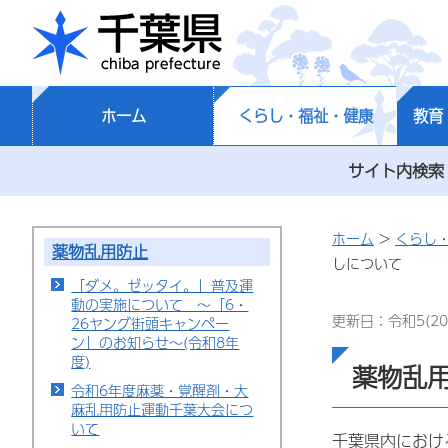
千葉県
ホーム
くらし・福祉・健康
教育
サイト内検索
ホーム
>
くらし
薬物乱用防止
しについて
「ダメ。ゼッタイ。」普及運
動の実施について ～「6・
更新日：令和5(20
26ヤング街頭キャンペー
ン」のお知らせ～(令和8年
度)
薬物乱
令和6年度麻薬・覚醒剤・大
麻乱用防止運動千葉大会につ
いて
千葉県内におけ