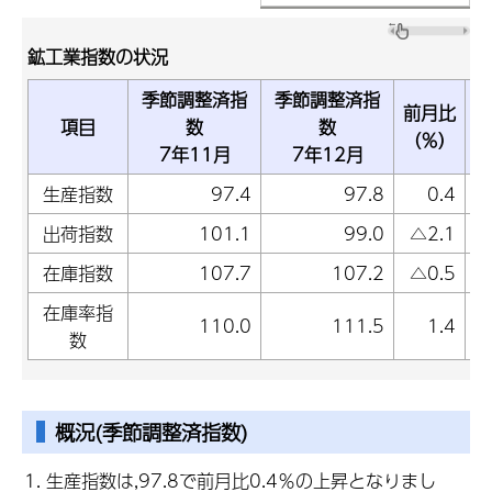
鉱工業指数の状況
季節調整済指
季節調整済指
前月比
項目
数
数
（％）
7年11月
7年12月
生産指数
97.4
97.8
0.4
出荷指数
101.1
99.0
△2.1
在庫指数
107.7
107.2
△0.5
在庫率指
110.0
111.5
1.4
数
概況(季節調整済指数)
生産指数は,97.8で前月比0.4％の上昇となりまし