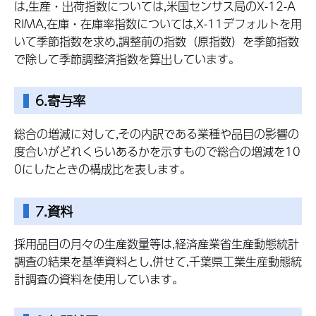
は,生産・出荷指数については,米国センサス局のX-12-A
RIMA,在庫・在庫率指数については,X-11デフォルトを用
いて季節指数を求め,調整前の指数（原指数）を季節指数
で除して季節調整済指数を算出しています。
6.寄与率
総合の増減に対して,その内訳である業種や品目の影響の
度合いがどれくらいあるかを示すもので総合の増減を10
0にしたときの構成比を表します。
7.資料
採用品目の月々の生産数量等は,経済産業省生産動態統計
調査の結果を基準資料とし,併せて,千葉県工業生産動態統
計調査の資料を使用しています。