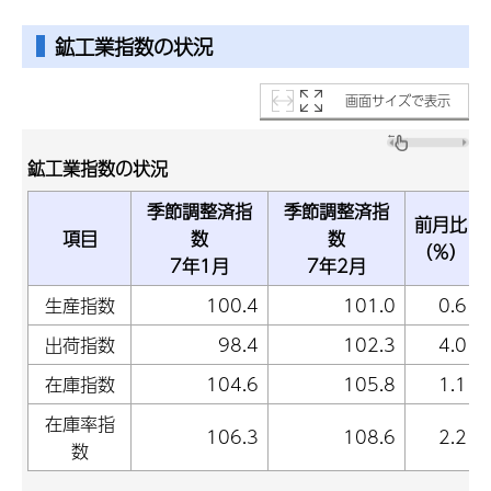
鉱工業指数
の状況
画面サイズで表示
鉱工業指数の状況
季節調整済指
季節調整済指
前月比
項目
数
数
（％）
7年1月
7年2月
生産指数
100.4
101.0
0.6
出荷指数
98.4
102.3
4.0
在庫指数
104.6
105.8
1.1
在庫率指
106.3
108.6
2.2
数