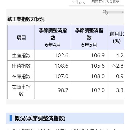
画面サイズで表示
鉱工業指数の状況
季節調整済指
季節調整済指
前月比
項目
数
数
（％）
6年4月
6年5月
生産指数
102.6
106.9
4.2
出荷指数
108.6
105.6
△2.8
在庫指数
107.0
108.0
0.9
在庫率指
98.7
102.0
3.3
数
概況(季節調整済指数)