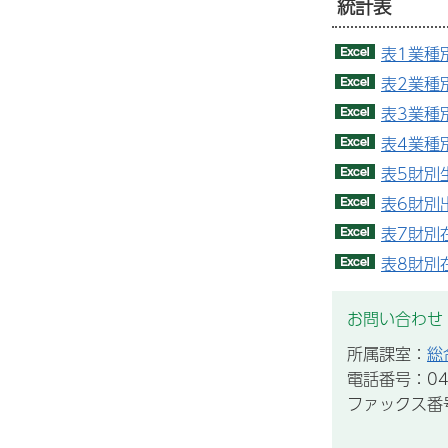
統計表
表1業種
表2業種
表3業種
表4業種
表5財別
表6財別
表7財別
表8財別
お問い合わせ
所属課室：
総
電話番号：043
ファックス番号：