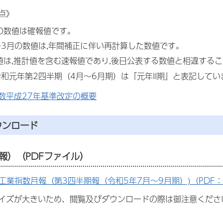
点》
の数値は確報値です。
～3月の数値は,年間補正に伴い再計算した数値です。
値は,推計値を含む速報値であり,後日公表する数値と相違する
令和元年第2四半期（4月～6月期）は「元年II期」と表記してい
数平成27年基準改定の概要
ウンロード
報）
（PDFファイル）
工業指数月報（第3四半期報（令和5年7月～9月期）)（PDF：2,
イズが大きいため、閲覧及びダウンロードの際は御注意くださ