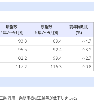
原指数
原指数
前年同期比
4年7～9月期
5年7～9月期
(％)
93.8
89.4
△4.7
95.5
92.4
△3.2
102.2
99.4
△2.7
117.2
116.3
△0.8
属工業,汎用・業務用機械工業等が低下しました。