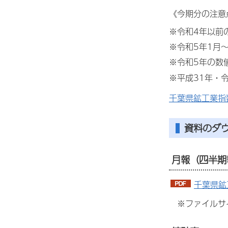
《今期分の注意
※令和4年以前
※令和5年1月
※令和5年の数
※平成31年・
千葉県鉱工業指
資料のダ
月報（四半期
千葉県鉱
※ファイルサ