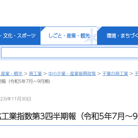
・文化・スポーツ
しごと・産業・観光
環境・まちづ
・産業・観光
>
商工業
>
中小企業・産業振興政策
>
千葉の商工業
>
期報（令和5年7月～9月期）
23)年11月30日
工業指数第3四半期報（令和5年7月～