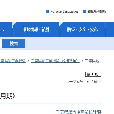
Foreign Languages
閲覧補助機能
くり
県政情報・統計
防災・安全・安心
千葉県鉱工業指数
>
千葉県鉱工業指数（令和5年）
> 千葉県鉱
ページ番号：621684
9月期）
千葉県総合企画部統計課