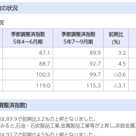
数の状況
況
季節調整済指数
季節調整済指数
前期比
5年4～6月期
5年7～9月期
(％)
87.1
89.9
3.2
88.7
92.7
4.5
100.3
99.7
△0.6
119.0
115.3
△3.1
調整済指数)
は,89.9で前期比3.2％の上昇となりました。
みると,石油・石炭製品工業,金属製品工業等が上昇し,非鉄金
は,92.7で前期比4.5％の上昇となりました。