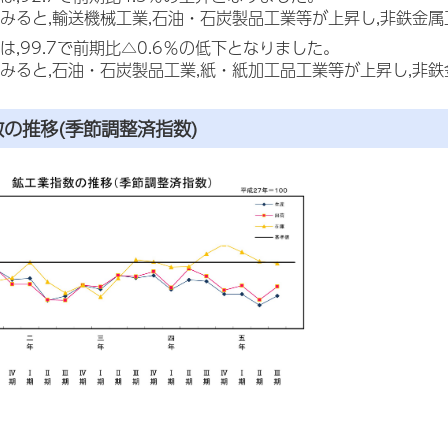
みると,輸送機械工業,石油・石炭製品工業等が上昇し,非鉄金
は,99.7で前期比△0.6％の低下となりました。
みると,石油・石炭製品工業,紙・紙加工品工業等が上昇し,非
数の推移
(季節調整済指数)