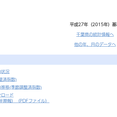
平成27年（2015年）基
千葉県の統計情報へ
他の年、月のデータへ
の状況
整済指数)
推移(季節調整済指数)
ンロード
半期報）（PDFファイル）