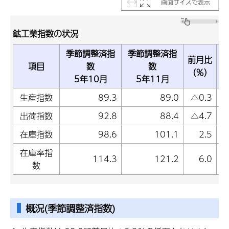
画面サイズで表示
鉱工業指数の状況
季節調整済指
季節調整済指
前月比
項目
数
数
（％）
5年10月
5年11月
生産指数
89.3
89.0
△0.3
出荷指数
92.8
88.4
△4.7
在庫指数
98.6
101.1
2.5
在庫率指
114.3
121.2
6.0
数
概況(季節調整済指数)