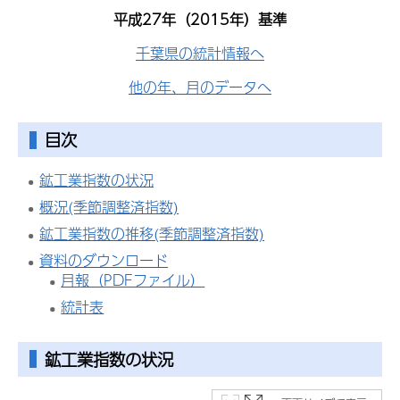
平成27年（2015年）基準
千葉県の統計情報へ
他の年、月のデータへ
目次
鉱工業指数の状況
概況(季節調整済指数)
鉱工業指数の推移(季節調整済指数)
資料のダウンロード
月報（PDFファイル）
統計表
鉱工業指数
の状況