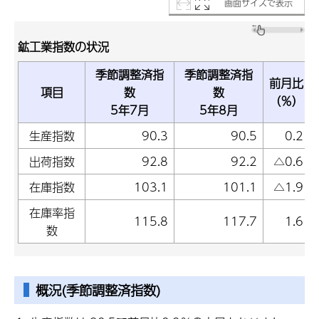
画面サイズで表示
鉱工業指数の状況
季節調整済指
季節調整済指
前月比
項目
数
数
（％）
5年7月
5年8月
生産指数
90.3
90.5
0.2
出荷指数
92.8
92.2
△0.6
在庫指数
103.1
101.1
△1.9
在庫率指
115.8
117.7
1.6
数
概況(季節調整済指数)