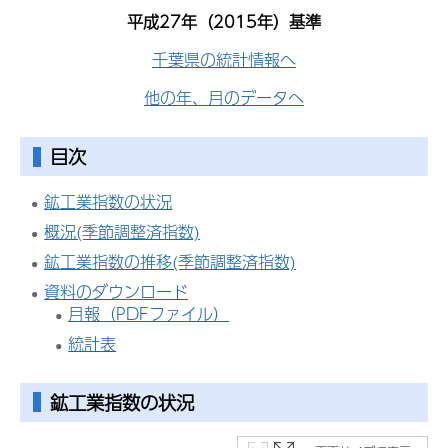
平成27年（2015年）基準
千葉県の統計情報へ
他の年、月のデータへ
目次
鉱工業指数の状況
概況(季節調整済指数)
鉱工業指数の推移(季節調整済指数)
資料のダウンロード
月報（PDFファイル）
統計表
鉱工業指数
の状況