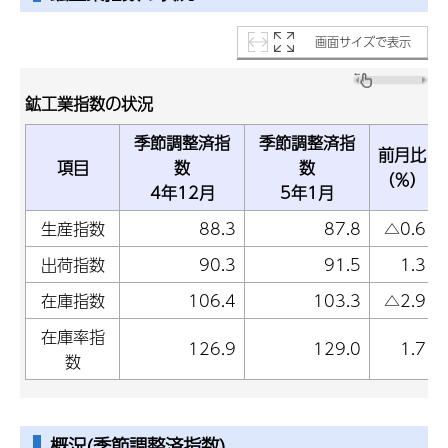
画面サイズで表示
鉱工業指数の状況
季節調整済指
季節調整済指
前月比
項目
数
数
（％）
4年12月
5年1月
生産指数
88.3
87.8
△0.6
出荷指数
90.3
91.5
1.3
在庫指数
106.4
103.3
△2.9
在庫率指
126.9
129.0
1.7
数
概況(季節調整済指数)