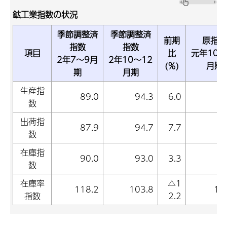
鉱工業指数の状況
季節調整済
季節調整済
前期
原指数
指数
指数
項目
比
元年10～
2年7～9月
2年10～12
(％)
月期
期
月期
生産指
89.0
94.3
6.0
9
数
出荷指
87.9
94.7
7.7
9
数
在庫指
90.0
93.0
3.3
9
数
在庫率
△1
118.2
103.8
10
指数
2.2