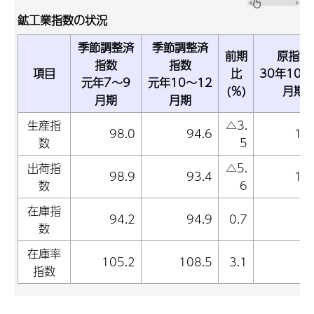
鉱工業指数の状況
季節調整済
季節調整済
前期
原指数
指数
指数
項目
比
30年10～
元年7～9
元年10～12
(％)
月期
月期
月期
生産指
△3.
98.0
94.6
10
数
5
出荷指
△5.
98.9
93.4
10
数
6
在庫指
94.2
94.9
0.7
9
数
在庫率
105.2
108.5
3.1
9
指数