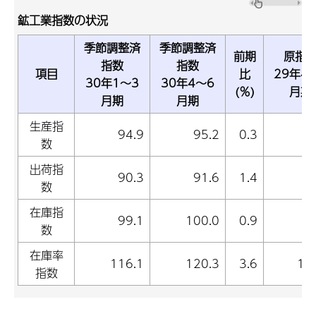
鉱工業指数の状況
季節調整済
季節調整済
前期
原指
指数
指数
項目
比
29年4
30年1～3
30年4～6
(％)
月期
月期
月期
生産指
94.9
95.2
0.3
9
数
出荷指
90.3
91.6
1.4
8
数
在庫指
99.1
100.0
0.9
9
数
在庫率
116.1
120.3
3.6
11
指数