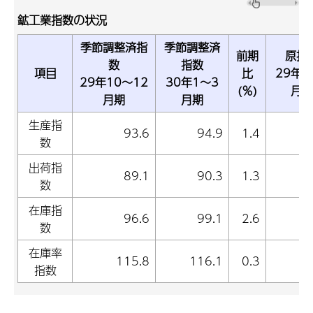
鉱工業指数の状況
季節調整済指
季節調整済
前期
原指
数
指数
項目
比
29年1
29年10～12
30年1～3
(％)
月期
月期
月期
生産指
93.6
94.9
1.4
9
数
出荷指
89.1
90.3
1.3
9
数
在庫指
96.6
99.1
2.6
9
数
在庫率
115.8
116.1
0.3
12
指数