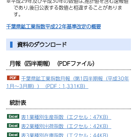
※平成29年及び平成30年の数値は,推計値を含む速報値
であり,後日公表する数値と相違することがありま
す。
千葉県鉱工業指数平成22年基準改定の概要
資料のダウンロード
月報（四半期報）（PDFファイル）
千葉県鉱工業指数月報（第1四半期報（平成30年
1月～3月期））（PDF：1,331KB）
統計表
表1業種別生産指数（エクセル：47KB）
表2業種別出荷指数（エクセル：42KB）
表3業種別在庫指数（エクセル：44KB）