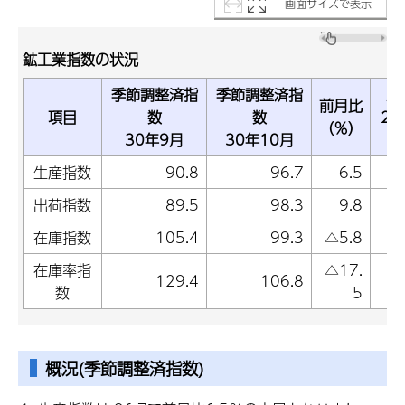
画面サイズで表示
鉱工業指数の状況
季節調整済指
季節調整済指
原
前月比
項目
数
数
29
（％）
30年9月
30年10月
生産指数
90.8
96.7
6.5
出荷指数
89.5
98.3
9.8
在庫指数
105.4
99.3
△5.8
在庫率指
△17.
129.4
106.8
1
数
5
概況(季節調整済指数)