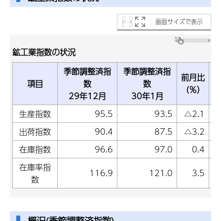
画面サイズで表示
鉱工業指数の状況
季節調整済指
季節調整済指
前月比
項目
数
数
（％）
29年12月
30年1月
生産指数
95.5
93.5
△2.1
出荷指数
90.4
87.5
△3.2
在庫指数
96.6
97.0
0.4
在庫率指
116.9
121.0
3.5
数
概況(季節調整済指数)