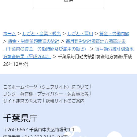
ホーム
>
しごと・産業・観光
>
しごと・雇用
>
賃金・労働問題
>
賃金・労働問題関連の統計
>
毎月勤労統計調査地方調査結果
（千葉県の賃金、労働時間及び雇用の動き）
>
毎月勤労統計調査地
方調査結果（平成26年）
> 千葉県毎月勤労統計調査地方調査(平成
26年12月分)
このホームページ（ウェブサイト）について
リンク・著作権・プライバシー・免責事項等
サイト運営の考え方
携帯サイトのご案内
千葉県庁
〒260-8667 千葉市中央区市場町1-1