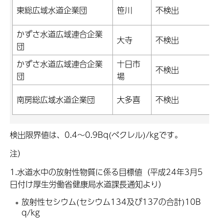
東総広域水道企業団
笹川
不検出
かずさ水道広域連合企業
大寺
不検出
団
かずさ水道広域連合企業
十日市
不検出
団
場
南房総広域水道企業団
大多喜
不検出
検出限界値は、0.4～0.9Bq(ベクレル)/kgです。
注）
1.水道水中の放射性物質に係る目標値（平成24年3月5
日付け厚生労働省健康局水道課長通知より）
放射性セシウム(セシウム134及び137の合計)10B
q/kg