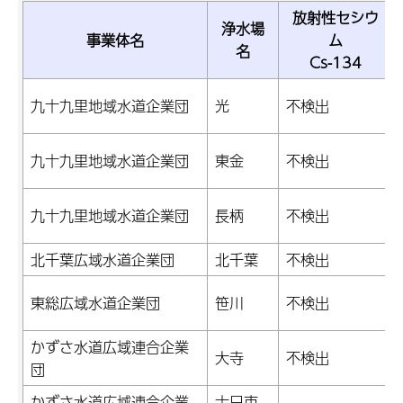
放射性セシウ
浄水場
事業体名
ム
名
Cs-134
九十九里地域水道企業団
光
不検出
九十九里地域水道企業団
東金
不検出
九十九里地域水道企業団
長柄
不検出
北千葉広域水道企業団
北千葉
不検出
東総広域水道企業団
笹川
不検出
かずさ水道広域連合企業
大寺
不検出
団
かずさ水道広域連合企業
十日市