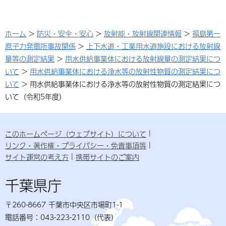
ホーム
>
防災・安全・安心
>
放射能・放射線関連情報
>
福島第一
原子力発電所事故関係
>
上下水道・工業用水道施設における放射線
量等の測定結果
>
用水供給事業体における放射線量の測定結果につ
いて
>
用水供給事業体における浄水等の放射性物質の測定結果につ
いて
> 用水供給事業体における浄水等の放射性物質の測定結果につ
いて（令和5年度）
このホームページ（ウェブサイト）について
リンク・著作権・プライバシー・免責事項等
サイト運営の考え方
携帯サイトのご案内
千葉県庁
〒260-8667 千葉市中央区市場町1-1
電話番号：043-223-2110（代表）