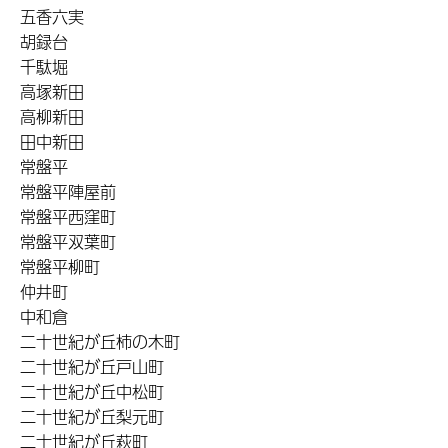
五香六実
胡録台
千駄堀
高塚新田
高柳新田
田中新田
常盤平
常盤平陣屋前
常盤平西窪町
常盤平双葉町
常盤平柳町
仲井町
中和倉
二十世紀が丘柿の木町
二十世紀が丘戸山町
二十世紀が丘中松町
二十世紀が丘梨元町
二十世紀が丘萩町