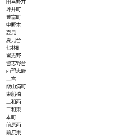
田喜野井
坪井町
豊富町
中野木
夏見
夏見台
七林町
習志野
習志野台
西習志野
二宮
飯山満町
東船橋
二和西
二和東
本町
前原西
前原東