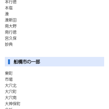
本行徳
本塩
湊
湊新田
南大野
南行徳
宮久保
妙典
船橋市の一部
東町
市場
大穴北
大穴町
大穴南
大神保町