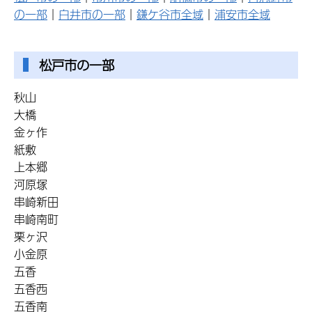
の一部
｜
白井市の一部
｜
鎌ケ谷市全域
｜
浦安市全域
松戸市の一部
秋山
大橋
金ヶ作
紙敷
上本郷
河原塚
串崎新田
串崎南町
栗ヶ沢
小金原
五香
五香西
五香南