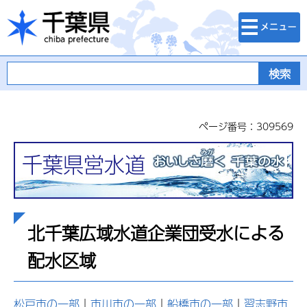
検索・メニュ
千葉県
ー
ページ番号：309569
千葉県営水道
北千葉広域水道企業団受水による
配水区域
松戸市の一部
｜
市川市の一部
｜
船橋市の一部
｜
習志野市