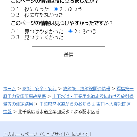
このページの情報は役に立ちましたか？
1：役に立った
2：ふつう
3：役に立たなかった
このページの情報は見つけやすかったですか？
1：見つけやすかった
2：ふつう
3：見つけにくかった
ホーム
>
防災・安全・安心
>
放射能・放射線関連情報
>
福島第一
原子力発電所事故関係
>
上下水道・工業用水道施設における放射線
量等の測定結果
>
千葉県営水道からのお知らせ-東日本大震災関連
情報
> 北千葉広域水道企業団受水による配水区域
このホームページ（ウェブサイト）について