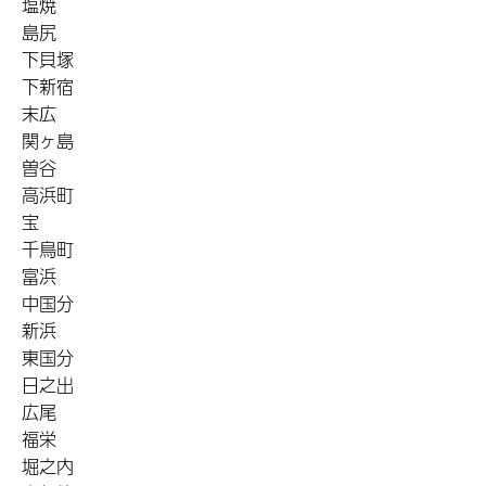
塩焼
島尻
下貝塚
下新宿
末広
関ヶ島
曽谷
高浜町
宝
千鳥町
富浜
中国分
新浜
東国分
日之出
広尾
福栄
堀之内