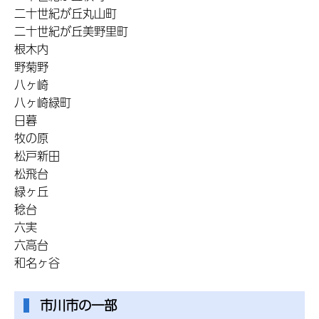
二十世紀が丘丸山町
二十世紀が丘美野里町
根木内
野菊野
八ヶ崎
八ヶ崎緑町
日暮
牧の原
松戸新田
松飛台
緑ヶ丘
稔台
六実
六高台
和名ヶ谷
市川市の一部