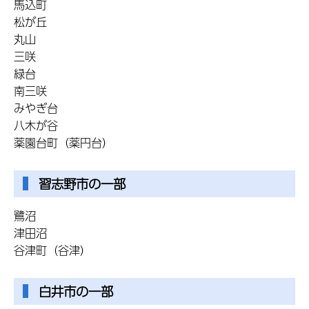
馬込町
松が丘
丸山
三咲
緑台
南三咲
みやぎ台
八木が谷
薬園台町（薬円台）
習志野市の一部
鷺沼
津田沼
谷津町（谷津）
白井市の一部