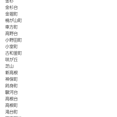
金杉
金杉台
金堀町
楠が山町
車方町
高野台
小野田町
小室町
古和釜町
咲が丘
芝山
新高根
神保町
鈴身町
駿河台
高根台
高根町
滝台町