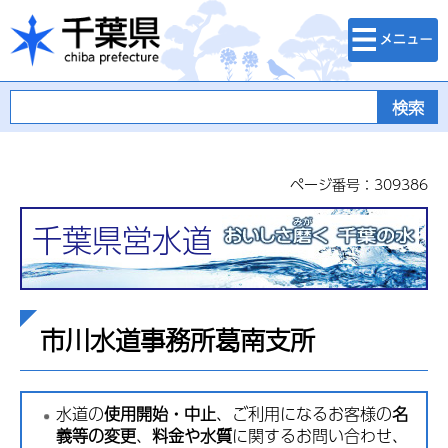
検索・メニュ
千葉県
ー
ページ番号：309386
千葉県営水道
市川水道事務所葛南支所
水道の
使用開始・中止
、ご利用になるお客様の
名
義等の変更
、
料金や水質
に関するお問い合わせ、