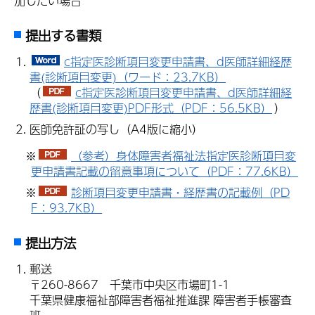
加したい場合
提出する書類
c指定医診断項目変更申請書、d医師詳細経歴
書(診断項目変更)（ワード：23.7KB）
（
c指定医診断項目変更申請書、d医師詳細経
歴書(診断項目変更)PDF形式（PDF：56.5KB）
）
医師免許証の写し（A4版に縮小）
※
（参考）身体障害者福祉法指定医診断項目変
更申請書記載の留意事項について（PDF：77.6KB）
※
診断項目変更申請書・経歴書の記載例（PD
F：93.7KB）
提出方法
郵送
〒260-8667 千葉市中央区市場町1-1
千葉県健康福祉部障害者福祉推進課 障害者手帳審査