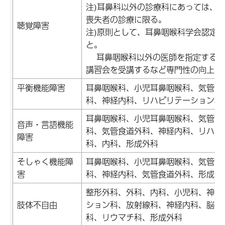
注)耳鼻科以外の診療科にあっては、
喪失者の診療に限る。
聴覚障害
注)原則として、耳鼻咽喉科学会認定
と。
耳鼻咽喉科以外の医師を指定する場
講習会を受講するなど専門性の向上に
平衡機能障害
耳鼻咽喉科、小児耳鼻咽喉科、気管食
科、神経内科、リハビリテーション科
耳鼻咽喉科、小児耳鼻咽喉科、気管食
音声・言語機能
科、気管食道外科、神経内科、リハビ
障害
科、内科、形成外科
そしゃく機能障
耳鼻咽喉科、小児耳鼻咽喉科、気管食
害
科、神経内科、気管食道外科、形成外
整形外科、外科、内科、小児科、神経
肢体不自由
ション科、放射線科、神経内科、脳神
科、リウマチ科、形成外科