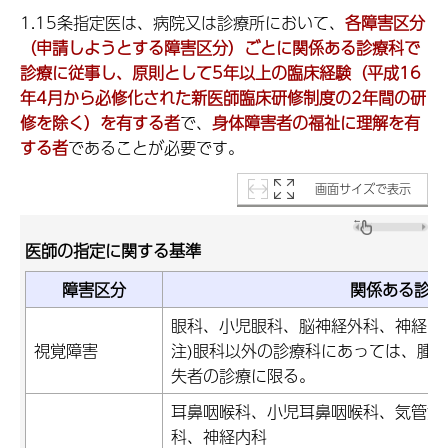
1.15条指定医は、病院又は診療所において、
各障害区分
（申請しようとする障害区分）ごとに関係ある診療科で
診療に従事し、原則として
5年以上の臨床経験（平成16
年4月から必修化された新医師臨床研修制度の2年間の研
修を除く）を有する者
で、
身体障害者の福祉に理解を有
する者
であることが必要です。
画面サイズで表示
医師の指定に関する基準
障害区分
関係ある診療
眼科、小児眼科、脳神経外科、神経内
視覚障害
注)眼科以外の診療科にあっては、腫
失者の診療に限る。
耳鼻咽喉科、小児耳鼻咽喉科、気管食
科、神経内科