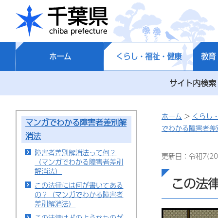
千葉県
ホーム
くらし・福祉・健康
教育
サイト内検索
ホーム
>
くらし
マンガでわかる障害者差別解
でわかる障害者差
消法
障害者差別解消法って何？
更新日：令和7(20
（マンガでわかる障害者差別
解消法）
この法
この法律には何が書いてある
の？（マンガでわかる障害者
差別解消法）
この法律はどのようなものが