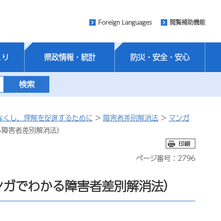
Foreign Languages
閲覧補助機能
くり
県政情報・統計
防災・安全・安心
なくし、理解を促進するために
>
障害者差別解消法
>
マンガ
る障害者差別解消法）
ページ番号：2796
ンガでわかる障害者差別解消法）