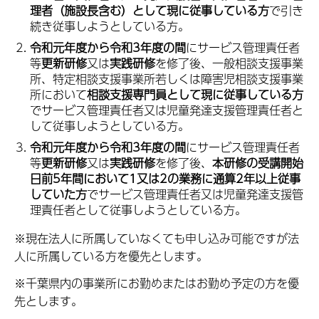
理者（施設長含む）として現に従事している方
で引き
続き従事しようとしている方。
令和元年度から令和3年度の間
にサービス管理責任者
等
更新研修
又は
実践研修
を修了後、一般相談支援事業
所、特定相談支援事業所若しくは障害児相談支援事業
所において
相談支援専門員として現に従事している方
でサービス管理責任者又は児童発達支援管理責任者と
して従事しようとしている方。
令和元年度から令和3年度の間
にサービス管理責任者
等
更新研修
又は
実践研修
を修了後、
本研修の受講開始
日前5年間において1又は2の業務に通算2年以上従事
していた方
でサービス管理責任者又は児童発達支援管
理責任者として従事しようとしている方。
※現在法人に所属していなくても申し込み可能ですが法
人に所属している方を優先とします。
※千葉県内の事業所にお勤めまたはお勤め予定の方を優
先とします。