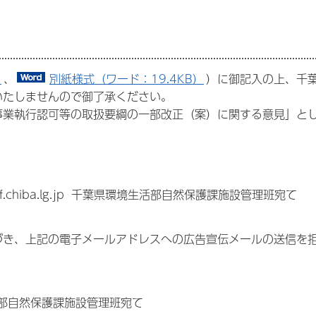
）
、
別紙様式（ワード：19.4KB）
）に御記入の上、千
いたしませんので御了承ください。
事業執行認可等の取扱要綱の一部改正（案）に関する意見」と
.chiba.lg.jp 千葉県環境生活部自然保護課施設管理班宛て
。
づき、上記の電子メールアドレスへの広告宣伝メールの送信を
生活部自然保護課施設管理班宛て