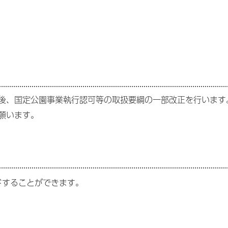
後、国定公園事業執行認可等の取扱要綱の一部改正を行います
願います。
ドすることができます。
。