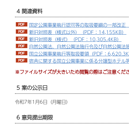
4 関連資料
国定公園事業執行認可等の取扱要綱の一部改正（案
新旧対照表（様式以外）（PDF：14,155KB）
新旧対照表（様式）（PDF：10,305.4KB）
自然公園法、自然公園法施行令及び自然公園法施行
国立公園事業執行等取扱要領（PDF：6,620.3
宿舎に関する国立公園事業に係る分譲型ホテル等の取
※ファイルサイズが大きいため閲覧の際はご注意くだ
5 案の公示日
令和7年1月6日（月曜日）
6 意見提出期限