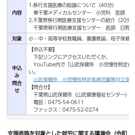
1.移行支援医療の総論について（40分）
内容
東千葉メディカルセンター 小児科 医師 井
2.千葉県移行期医療支援センターの紹介（20分)
千葉県移行期医療支援センター 医師 日野も
対象
小・中・高等学校教職員、養護教諭、母子保健従
【申込不要】
下記リンクにアクセスいただくか、
YouTube内で「山武保健所 小児慢性特定疾
申込
い。
み
山武保健所 小児慢性特定疾病児童等自立支援
問合
【問合せ】
せ
千葉県山武保健所（山武健康福祉センター）地
電話：0475-54-0611
ファックス：0475-52-0274
支援者等を対象とした就労に関する講演会（令和