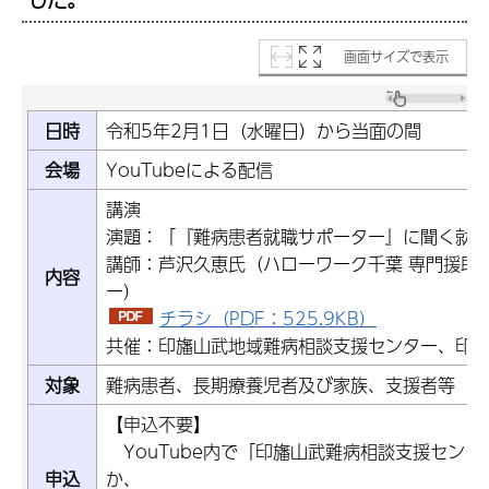
画面サイズで表示
日時
令和5年2月1日（水曜日）から当面の間
会場
YouTubeによる配信
講演
演題：「『難病患者就職サポーター』に聞く就労
講師：芦沢久恵氏（ハローワーク千葉 専門援助
内容
ー）
チラシ（PDF：525.9KB）
共催：印旛山武地域難病相談支援センター、印
対象
難病患者、長期療養児者及び家族、支援者等
【申込不要】
YouTube内で「印旛山武難病相談支援センタ
申込
か、