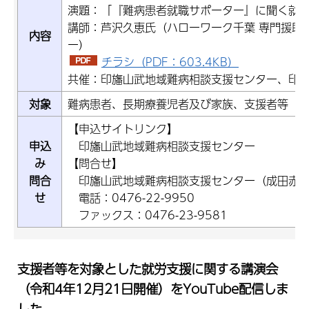
演題：「『難病患者就職サポーター』に聞く就労
講師：芦沢久恵氏（ハローワーク千葉 専門援助
内容
ー）
チラシ（PDF：603.4KB）
共催：印旛山武地域難病相談支援センター、印
対象
難病患者、長期療養児者及び家族、支援者等
【申込サイトリンク】
申込
印旛山武地域難病相談支援センター
み
【問合せ】
問合
印旛山武地域難病相談支援センター（成田赤十
せ
電話：0476-22-9950
ファックス：0476-23-9581
支援者等を対象とした就労支援に関する講演会
（令和4年12月21日開催）をYouTube配信しま
した。