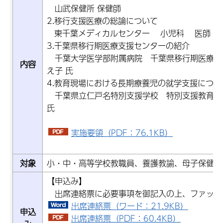
山武保健所 保健師
2.移行支援医療の総論について
東千葉メディカルセンター 小児科 医師 井
3.千葉県移行期医療支援センターの紹介
千葉大学医学部附属病院 千葉県移行期医療支
内容
え子 氏
4.教育現場における長期療養児の就学支援につい
千葉県立仁戸名特別支援学校 特別支援教育コ
氏
実施要領（PDF：76.1KB）
対象
小・中・高等学校教職員、養護教諭、母子保健従
【申込み】
出席連絡票に必要事項を御記入の上、ファック
出席連絡票（ワード：21.9KB）
申込
出席連絡票（PDF：60.4KB）