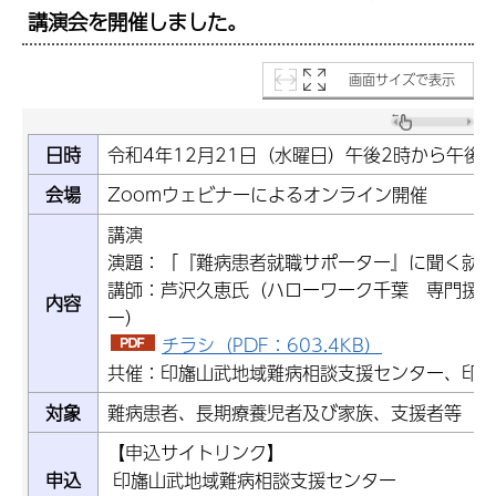
講演会を開催しました。
画面サイズで表示
日時
令和4年12月21日（水曜日）午後2時から午後4
会場
Zoomウェビナーによるオンライン開催
講演
演題：「『難病患者就職サポーター』に聞く就
講師：芦沢久恵氏（ハローワーク千葉 専門援
内容
ー）
チラシ（PDF：603.4KB）
共催：印旛山武地域難病相談支援センター、印
対象
難病患者、長期療養児者及び家族、支援者等
【申込サイトリンク】
申込
印旛山武地域難病相談支援センター