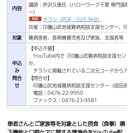
講師：芦沢久恵氏（ハローワーク千葉 専門援助
内容
ー）
チラシ（PDF：525.9KB）
共催：印旛山武地域難病相談支援センター、印旛
対象
難病患者、長期療養児者及び家族、支援者等
【申込不要】
YouTube内で「印旛山武難病相談支援セン
申込
か、
み
チラシに掲載されている二次元コードからアク
問合
【問合せ】
せ
印旛山武地域難病相談支援センター（成田赤十
電話：0476-22-9950
ファックス：0476-23-9581
患者さんとご家族等を対象とした摂食（食事）嚥
下機能と口腔ケアに関する講演会をYouTube配