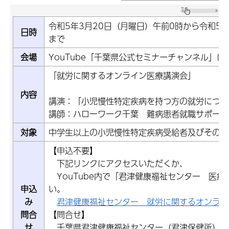
令和5年3月20日（月曜日）午前0時から令和5年
日時
まで
会場
YouTube「千葉県公式セミナーチャンネル」に
「就労に関するオンライン医療講演会」
内容
講演：「小児慢性特定疾病を持つ方の就労につい
講師：ハローワーク千葉 難病患者就職サポータ
対象
中学生以上の小児慢性特定疾病受給者及びその家
【申込不要】
下記リンクにアクセスいただくか、
YouTube内で「君津健康福祉センター 医療
申込
い。
み
君津健康福祉センター 就労に関するオンライ
問合
【問合せ】
せ
千葉県君津健康福祉センター（君津保健所） 