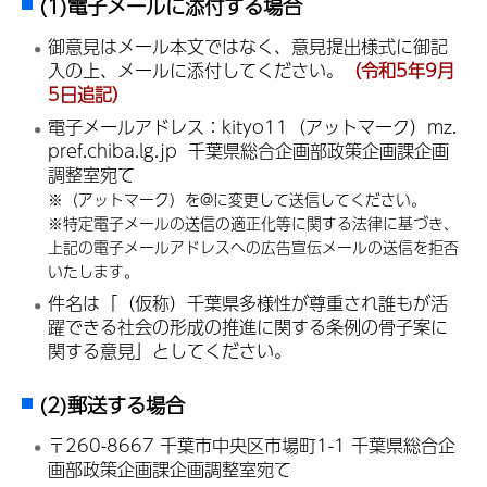
(1)電子メールに添付する場合
御意見はメール本文ではなく、意見提出様式に御記
入の上、メールに添付してください。
（令和5年9月
5日追記）
電子メールアドレス：kityo11（アットマーク）mz.
pref.chiba.lg.jp 千葉県総合企画部政策企画課企画
調整室宛て
※（アットマーク）を@に変更して送信してください。
※特定電子メールの送信の適正化等に関する法律に基づき、
上記の電子メールアドレスへの広告宣伝メールの送信を拒否
いたします。
件名は「（仮称）千葉県多様性が尊重され誰もが活
躍できる社会の形成の推進に関する条例の骨子案に
関する意見」としてください。
(2)郵送する場合
〒260-8667 千葉市中央区市場町1-1 千葉県総合企
画部政策企画課企画調整室宛て