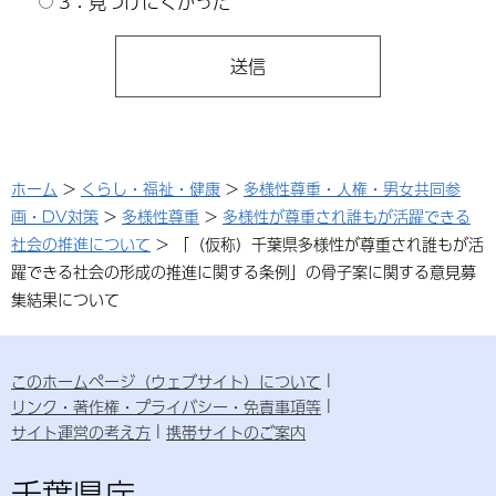
3：見つけにくかった
ホーム
>
くらし・福祉・健康
>
多様性尊重・人権・男女共同参
画・DV対策
>
多様性尊重
>
多様性が尊重され誰もが活躍できる
社会の推進について
> 「（仮称）千葉県多様性が尊重され誰もが活
躍できる社会の形成の推進に関する条例」の骨子案に関する意見募
集結果について
このホームページ（ウェブサイト）について
リンク・著作権・プライバシー・免責事項等
サイト運営の考え方
携帯サイトのご案内
千葉県庁