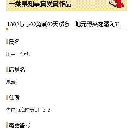
千葉県知事賞受賞作品
いのししの角煮の天ぷら 地元野菜を添えて
氏名
亀井 伸也
店舗名
風流
住所
佐倉市海隣寺町13-8
電話番号