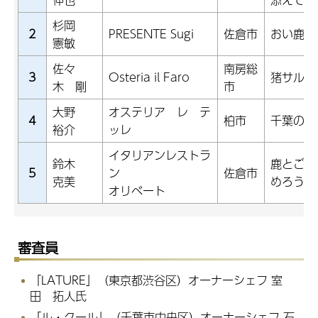
杉岡
2
PRESENTE Sugi
佐倉市
おい鹿っ
憲敏
佐々
南房総
3
Osteria il Faro
猪サルシ
木 剛
市
大野
オステリア レ テ
4
柏市
千葉の里
裕介
ッレ
イタリアンレストラ
鈴木
鹿とごぼ
5
ン
佐倉市
克美
めろう
オリベート
審査員
「LATURE」（東京都渋谷区）オーナーシェフ 室
田 拓人氏
「ル・クール」（千葉市中央区）オーナーシェフ 石