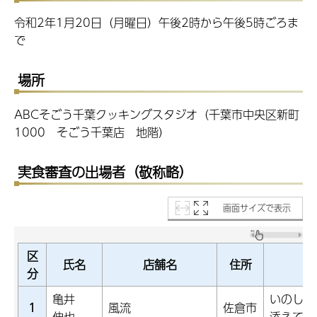
令和2年1月20日（月曜日）午後2時から午後5時ごろま
で
場所
ABCそごう千葉クッキングスタジオ（千葉市中央区新町
1000 そごう千葉店 地階）
実食審査の出場者（敬称略）
画面サイズで表示
区
氏名
店舗名
住所
分
亀井
いのしし
1
風流
佐倉市
伸也
添えて