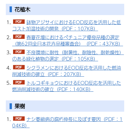
花植木
鉢物アジサイにおけるEOD反応を活用した低
コスト加温技術の開発（PDF：107KB）
春夏花壇におけるペチュニア優良品種の選定
（第62回全日本花卉品種審査会）（PDF：437KB）
不良環境に耐性（耐暑性、耐陰性、耐乾燥性）
のある緑化植物の選定（PDF：105KB）
シクラメンにおけるEOD反応を活用した燃油
削減技術の確立（PDF：207KB）
トルコギキョウにおけるEOD反応を活用した
燃油削減技術の確立（PDF：140KB）
果樹
ナシ萎縮病の腐朽伸長に及ぼす要因（PDF：1
04KB）