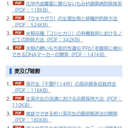
化学合成農薬に頼らないもみ枯細菌病防除体系
（PDF：118KB）
「ウキヤガラ」の生理生態と耕種的防除方法
（PDF：524KB）
水稲品種「コシヒカリ」の有機栽培におけるノ
ビエの防除方法（PDF：342KB）
水稲の穂いもち抵抗性遺伝子
Pb1
を簡易に検出
できるDNAマーカーの開発（PDF：141KB）
麦及び雑穀
落花生「千葉P114号」の高品質多収栽培法
（PDF：116KB）
生落花生の流通における品質保持方法（PDF：
110KB）
家庭でできる煎り落花生の簡易製造法の開発
（PDF：180KB）