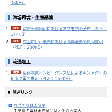
08KB）
漁場環境・生産基盤
富津干潟周辺におけるアマモ類の分布（PDF：
614KB）
館山市伊戸地先における藻場消失の原因究明
（PDF：230KB）
流通加工
生体電気インピーダンス法によるキンメダイの
粗脂肪量の推定（PDF：167KB）
関連リンク
ちばの農林水産業
千葉県の農林水産業に関する総合案内