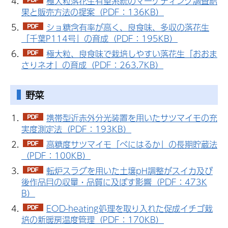
極大粒落花生有望系統のマーケティング調査結
果と販売方法の提案（PDF：136KB）
ショ糖含有率が高く、良食味、多収の落花生
「千葉P114号」の育成（PDF：195KB）
極大粒、良食味で栽培しやすい落花生「おおま
さりネオ」の育成（PDF：263.7KB）
野菜
携帯型近赤外分光装置を用いたサツマイモの充
実度測定法（PDF：193KB）
高糖度サツマイモ「べにはるか」の長期貯蔵法
（PDF：100KB）
転炉スラグを用いた土壌pH調整がスイカ及び
後作品目の収量・品質に及ぼす影響（PDF：473K
B）
EOD-heating処理を取り入れた促成イチゴ栽
培の新暖房温度管理（PDF：170KB）