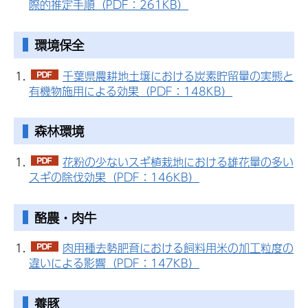
際的推定手順（PDF：261KB）
環境保全
千葉県農耕地土壌における炭素貯留量の実態と
有機物施用による効果（PDF：148KB）
森林環境
花粉の少ないスギ植栽地における雄花量の多い
スギの除伐効果（PDF：146KB）
酪農・肉牛
肉用種去勢肥育における飼料用米の加工粒度の
違いによる影響（PDF：147KB）
養豚