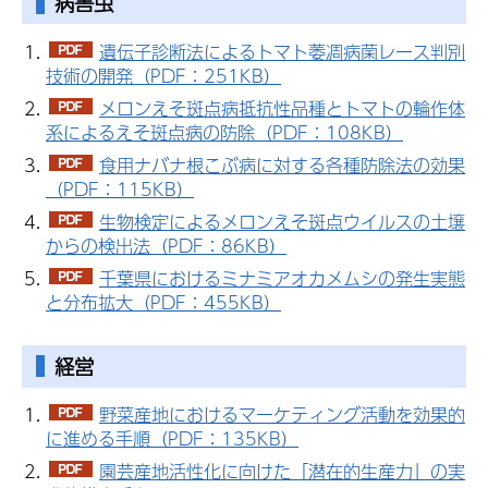
病害虫
遺伝子診断法によるトマト萎凋病菌レース判別
技術の開発（PDF：251KB）
メロンえそ斑点病抵抗性品種とトマトの輪作体
系によるえそ斑点病の防除（PDF：108KB）
食用ナバナ根こぶ病に対する各種防除法の効果
（PDF：115KB）
生物検定によるメロンえそ斑点ウイルスの土壌
からの検出法（PDF：86KB）
千葉県におけるミナミアオカメムシの発生実態
と分布拡大（PDF：455KB）
経営
野菜産地におけるマーケティング活動を効果的
に進める手順（PDF：135KB）
園芸産地活性化に向けた「潜在的生産力」の実