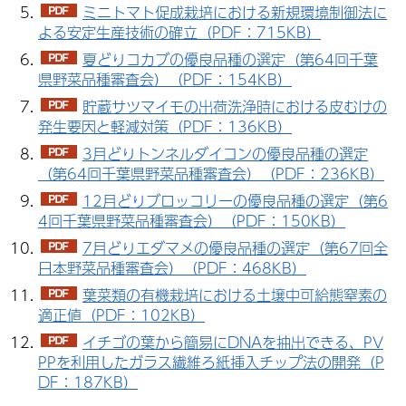
ミニトマト促成栽培における新規環境制御法に
よる安定生産技術の確立（PDF：715KB）
夏どりコカブの優良品種の選定（第64回千葉
県野菜品種審査会）（PDF：154KB）
貯蔵サツマイモの出荷洗浄時における皮むけの
発生要因と軽減対策（PDF：136KB）
3月どりトンネルダイコンの優良品種の選定
（第64回千葉県野菜品種審査会）（PDF：236KB）
12月どりブロッコリーの優良品種の選定（第6
4回千葉県野菜品種審査会）（PDF：150KB）
7月どりエダマメの優良品種の選定（第67回全
日本野菜品種審査会）（PDF：468KB）
葉菜類の有機栽培における土壌中可給態窒素の
適正値（PDF：102KB）
イチゴの葉から簡易にDNAを抽出できる、PV
PPを利用したガラス繊維ろ紙挿入チップ法の開発（P
DF：187KB）