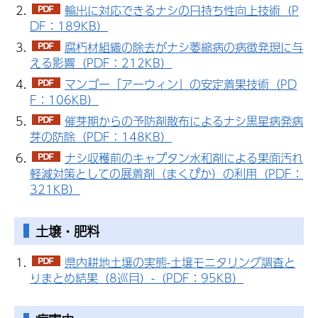
輸出に対応できるナシの日持ち性向上技術（P
DF：189KB）
腐朽材組織の除去がナシ萎縮病の病徴発現に与
える影響（PDF：212KB）
マンゴー「アーウィン」の安定着果技術（PD
F：106KB）
催芽期からの予防剤散布によるナシ黒星病発病
芽の防除（PDF：148KB）
ナシ収穫前のキャプタン水和剤による果面汚れ
軽減対策としての展着剤（まくぴか）の利用（PDF：
321KB）
土壌・肥料
県内耕地土壌の実態-土壌モニタリング調査と
りまとめ結果（8巡目）-（PDF：95KB）