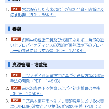
常温保存した玄米の給与が豚の発育と肉質に及
ぼす影響（PDF：86KB）
養鶏
飼料中の粗蛋白質及び代謝エネルギー含量の違
いとプロバイオティクスの添加が暑熱環境下のブロイ
ラーの発育に及ぼす影響（PDF：124KB）
資源管理・増養殖
キンメダイ資源量推定に基づく管理方策の構築
手法の開発（PDF：148KB）
高水温条件下で飼育したバイ初期稚貝の生残
（PDF：206KB）
千葉県木更津市地先ノリ養殖漁場における栄養
塩(DIN,DIP)濃度とノリ葉体の色調の関係（PDF：2