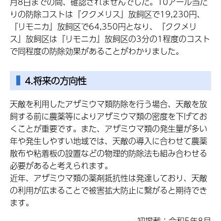
月8日までの間、確認されませんでした。10アール当た
りの防除コストは『ククメリス』放飼区で19,230円、
『リモニカ』放飼区で64,350円となり、『ククメリ
ス』放飼区は『リモニカ』放飼区の3分の1程度のコスト
で同程度の防除効果があることがわかりました。
4.将来の方向性
天敵を利用したアザミウマ類防除を行う場合、天敵を放
飼する前に農薬等によりアザミウマ類の密度を下げてお
くことが重要です。また、アザミウマ類の発生量が多い
年や発生しやすい地域では、天敵の導入に合わせて農薬
散布や粘着板の設置などの物理的防除法も組み合わせる
必要があると考えられます。
近年、アザミウマ類の薬剤抵抗性は発達しており、天敵
の利用が広まることで被害拡大防止に繋がると期待でき
ます。
初掲載：令和5年8月