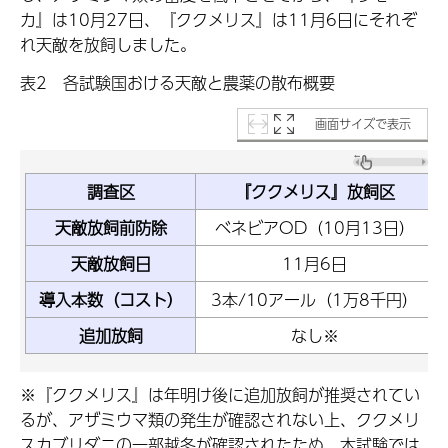
カ』は10月27日、『ククメリス』は11月6日にそれぞ
れ天敵を放飼しました。
表2 各試験国おける天敵と農薬の散布概要
画面サイズで表示
調査区
『ククメリス』放飼区
天敵放飼前防除
ベネビアOD（10月13日）
天敵放飼日
11月6日
導入本数（コスト）
3本/10アール（1万8千円）
追加放飼
なし※
※『ククメリス』は年明け後に追加放飼が推奨されてい
るが、アザミウマ類の発生が確認されない上、ククメリ
スカブリダニの一部越冬が確認されたため、本試験では