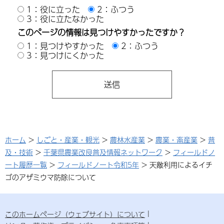
1：役に立った
2：ふつう
3：役に立たなかった
このページの情報は見つけやすかったですか？
1：見つけやすかった
2：ふつう
3：見つけにくかった
ホーム
>
しごと・産業・観光
>
農林水産業
>
農業・畜産業
>
普
及・技術
>
千葉県農業改良普及情報ネットワーク
>
フィールドノ
ート履歴一覧
>
フィールドノート令和5年
> 天敵利用によるイチ
ゴのアザミウマ防除について
このホームページ（ウェブサイト）について