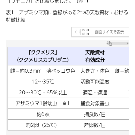
『リモニカ』と比較しました。（表1）
表1 アザミウマ類に登録がある2つの天敵資材における
特徴比較
画面サイズで表示
『ククメリス』
天敵資材
（ククメリスカブリダニ）
有効成分
（
雌＝約0.3mm 薄ベッコウ色
大きさ・体色
雌＝約0
12～35℃
活動可能温度
20～30℃・65%以上
適温・適湿
2
アザミウマ1齢幼虫 ※1
捕食対象害虫
ア
約6頭
捕食数/日
約2卵（25℃）
産卵数/日