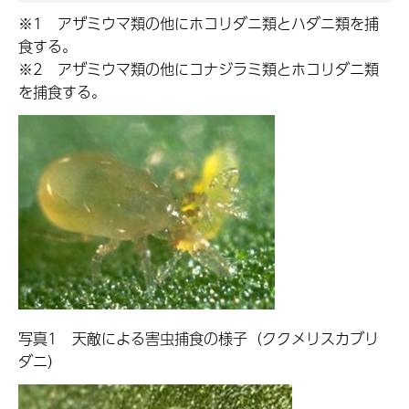
※1 アザミウマ類の他にホコリダニ類とハダニ類を捕
食する。
※2 アザミウマ類の他にコナジラミ類とホコリダニ類
を捕食する。
写真1 天敵による害虫捕食の様子（ククメリスカブリ
ダニ）