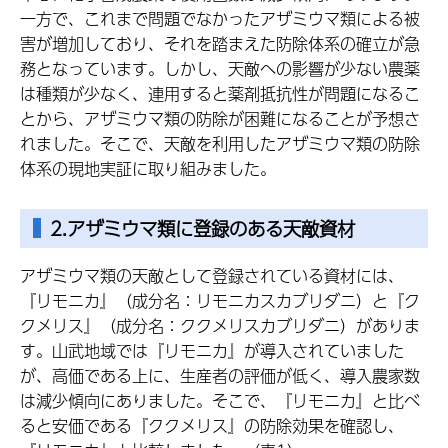
一方で、これまで問題でなかったアザミウマ類による被
害が増加しており、それを踏まえた防除体系の確立が急
務となっています。しかし、天敵への影響が少ない農薬
は種類が少なく、連用すると薬剤抵抗性が問題になるこ
とから、アザミウマ類の防除が困難になることが予想さ
れました。そこで、天敵を利用したアザミウマ類の防除
体系の現地実証に取り組みました。
2.アザミウマ類に登録のある天敵資材
アザミウマ類の天敵として登録されている資材には、
『リモニカ』（成分名：リモニカスカブリダニ）と『ク
クメリス』（成分名：ククメリスカブリダニ）がありま
す。山武地域では『リモニカ』が導入されていました
が、高価である上に、生産者の評価が低く、導入農家数
は減少傾向にありました。そこで、『リモニカ』と比べ
ると安価である『ククメリス』の防除効果を確認し、