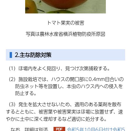
トマト果実の被害
写真は農林水産省横浜植物防疫所原図
2.主な防除対策
（1）ほ場内をよく見回り、見つけ次第捕殺する。
（2）
施設栽培では、ハウスの開口部に
0.4mm
目合いの
防虫ネット等を設置し、本虫のハウス内への侵入を
防止する。
（3）発生を拡大させないため、適用のある薬剤を散布
するとともに、被害葉や被害果実はほ場に放置せず、速
やかに土中に深く埋却するなど適切に処分する。
なお、詳細は別添、
令和5年10月6日付け令和5