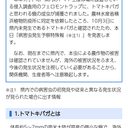
る侵入調査用のフェロモントラップに、トマトキバガ
と思われる蛾の成虫が捕獲されました。農林水産省横
浜植物防疫所に同定を依頼したところ、10月3日に
県内未発生であるトマトキバガと確認されたため、本
日「病害虫発生予察特殊報
」を発表しま
（※注1）
す。
なお、現在までに県内で、本虫による農作物の被害
は確認されていませんが、海外の被害状況をふまえ、
今後の発生状況を注視していく必要があることから、
関係機関、生産者等へ注意喚起します。
県内での病害虫の初発見や従来と異なる発生状況
※注1
が見られた場合に出す情報
1.トマトキバガとは
体長約5～7mmの南米大陸が原産の微小な蛾で、海外