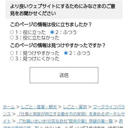
より良いウェブサイトにするためにみなさまのご意
見をお聞かせください
このページの情報は役に立ちましたか？
1：役に立った
2：ふつう
3：役に立たなかった
このページの情報は見つけやすかったですか？
1：見つけやすかった
2：ふつう
3：見つけにくかった
ホーム
>
しごと・産業・観光
>
しごと・雇用
>
ワークライフバラ
ンス
>
「仕事と家庭が両立する働き方の実現」を進めるポータルサ
イト
>
「“社員いきいき!元気な会社”宣言企業」登録企業一覧
>
君
津市の登録企業一覧
> ひらいホールディングス株式会社（令和3年