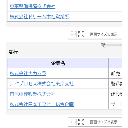
東葉警備保障株式会社
そ
株式会社ドリーム本社営業所
運
画面サイズで表示
な行
企業名
株式会社ナカムラ
卸売・
ナベプロセス株式会社東京支社
製造業
南信重機興業株式会社
建設業
株式会社日本エフピー総合企画
サービ
画面サイズで表示