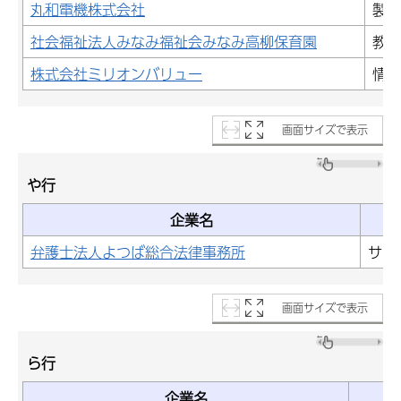
丸和電機株式会社
製造
社会福祉法人みなみ福祉会みなみ高柳保育園
教育
株式会社ミリオンバリュー
情報
画面サイズで表示
や行
企業名
弁護士法人よつば総合法律事務所
サー
画面サイズで表示
ら行
企業名