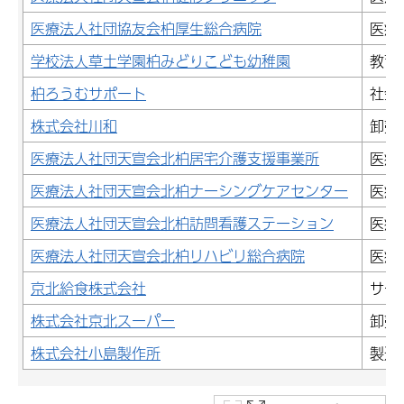
医療法人社団協友会柏厚生総合病院
医療
学校法人草土学園柏みどりこども幼稚園
教育
柏ろうむサポート
社会
株式会社川和
卸売
医療法人社団天宣会北柏居宅介護支援事業所
医療
医療法人社団天宣会北柏ナーシングケアセンター
医療
医療法人社団天宣会北柏訪問看護ステーション
医療
医療法人社団天宣会北柏リハビリ総合病院
医療
京北給食株式会社
サー
株式会社京北スーパー
卸売
株式会社小島製作所
製造