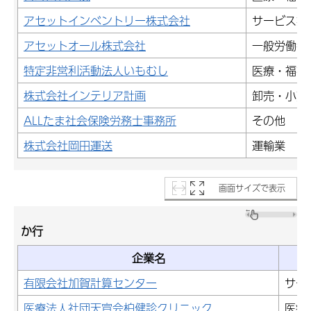
アセットインベントリー株式会社
サービス業
アセットオール株式会社
一般労働者
特定非営利活動法人いもむし
医療・福祉
株式会社インテリア計画
卸売・小売
ALLたま社会保険労務士事務所
その他
株式会社岡田運送
運輸業
画面サイズで表示
か行
企業名
有限会社加賀計算センター
サー
医療法人社団天宣会柏健診クリニック
医療