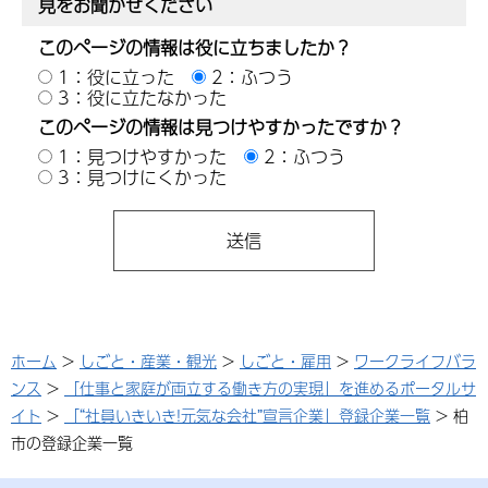
見をお聞かせください
このページの情報は役に立ちましたか？
1：役に立った
2：ふつう
3：役に立たなかった
このページの情報は見つけやすかったですか？
1：見つけやすかった
2：ふつう
3：見つけにくかった
ホーム
>
しごと・産業・観光
>
しごと・雇用
>
ワークライフバラ
ンス
>
「仕事と家庭が両立する働き方の実現」を進めるポータルサ
イト
>
「“社員いきいき!元気な会社”宣言企業」登録企業一覧
> 柏
市の登録企業一覧