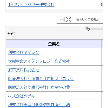
ゼロワットパワー株式会社
卸売
画面サイズで表示
た行
企業名
株式会社ダイシン
建
大樹生命アイテクノロジー株式会社
サ
武市薬局株式会社
医
医療法人社団康喜会辻仲柏クリニック
医
医療法人社団康喜会辻仲病院柏の葉
医
株式会社ツヅキ
サ
株式会社東京自働機械製作所柏工場
製