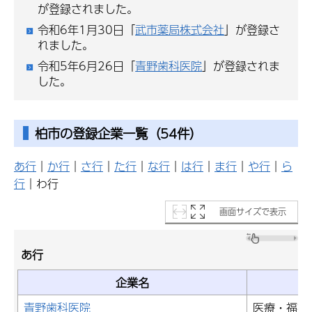
が登録されました。
令和6年1月30日「
武市薬局株式会社
」が登録さ
れました。
令和5年6月26日「
青野歯科医院
」が登録されま
した。
柏市の登録企業一覧（54件）
あ行
｜
か行
｜
さ行
｜
た行
｜
な行
｜
は行
｜
ま行
｜
や行
｜
ら
行
｜わ行
画面サイズで表示
あ行
企業名
青野歯科医院
医療・福祉