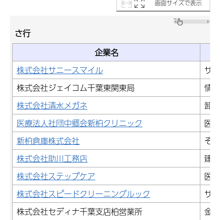
画面サイズで表示
さ行
企業名
株式会社サニースマイル
サー
株式会社ジェイコム千葉東関東局
情報
株式会社清水メガネ
卸売
医療法人社団中郷会新柏クリニック
医療
新柏倉庫株式会社
その
株式会社助川工務店
建設
株式会社ステップケア
医療
株式会社スピードクリーニングルック
サー
株式会社セディナ千葉支店柏営業所
金融