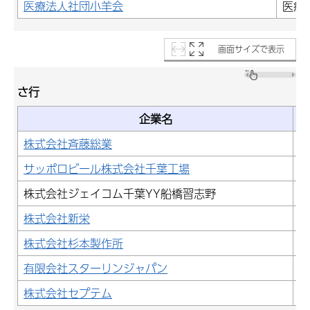
医療法人社団小羊会
医療
画面サイズで表示
さ行
企業名
株式会社斉藤総業
建
サッポロビール株式会社千葉工場
製
株式会社ジェイコム千葉YY船橋習志野
情
株式会社新栄
製
株式会社杉本製作所
製
有限会社スターリンジャパン
そ
株式会社セプテム
建