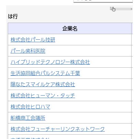
は行
企業名
株式会社パール技研
製
パール歯科医院
医
ハイブリッドテクノロジー株式会社
情
生活協同組合パルシステム千葉
卸
陽なたスマイルケア株式会社
医
株式会社ヒューマン・タッチ
サ
株式会社ヒロハマ
製
船橋商工会議所
そ
株式会社フューチャーリンクネットワーク
情