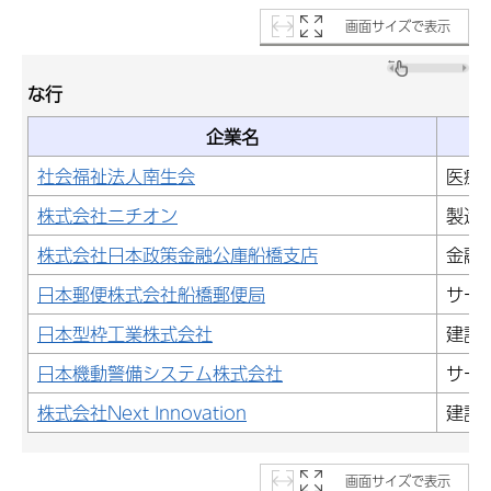
画面サイズで表示
な行
企業名
社会福祉法人南生会
医療
株式会社ニチオン
製造
株式会社日本政策金融公庫船橋支店
金融
日本郵便株式会社船橋郵便局
サー
日本型枠工業株式会社
建設
日本機動警備システム株式会社
サー
株式会社Next Innovation
建設
画面サイズで表示