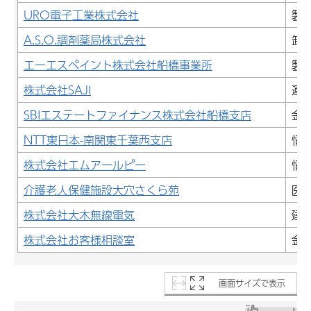
URO電子工業株式会社
製
A.S.O.調剤薬局株式会社
卸
エーエスペイント株式会社船橋事業所
製
株式会社SAJI
運
SBIエステートファイナンス株式会社船橋支店
金
NTT東日本-南関東千葉西支店
情
株式会社エムアールピー
情
介護老人保健施設大穴さくら苑
医
株式会社大木無線電気
建
株式会社お客様相談室
金
画面サイズで表示