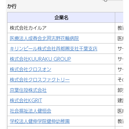
か行
企業名
株式会社カイルア
教育
医療法人成春会北習志野花輪病院
医療
キリンビール株式会社首都圏支社千葉支店
サー
株式会社KUURAKU GROUP
サー
株式会社クロスオン
サー
株式会社クロスファクトリー
その
京葉住設株式会社
卸売
株式会社KGRIT
建設
社会福祉法人健恒会
医療
学校法人健伸学院健伸幼稚園
教育