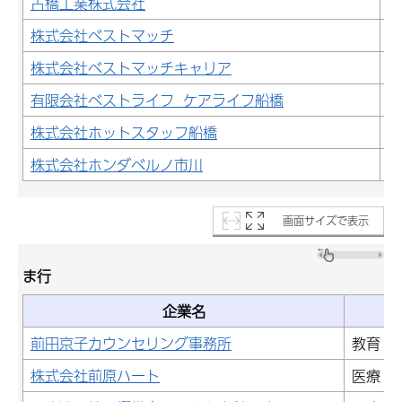
古橋工業株式会社
建
株式会社ベストマッチ
そ
株式会社ベストマッチキャリア
そ
有限会社ベストライフ ケアライフ船橋
医
株式会社ホットスタッフ船橋
サ
株式会社ホンダベルノ市川
卸
画面サイズで表示
ま行
企業名
前田京子カウンセリング事務所
教育・
株式会社前原ハート
医療・