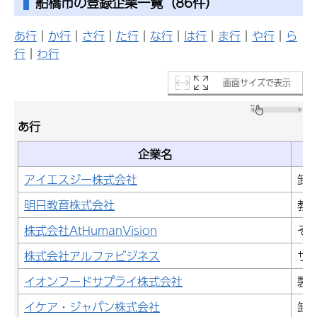
船橋市の登録企業一覧（86件）
あ行
｜
か行
｜
さ行
｜
た行
｜
な行
｜
は行
｜
ま行
｜
や行
｜
ら
行
｜
わ行
画面サイズで表示
あ行
企業名
アイエスジー株式会社
卸
明日教育株式会社
教
株式会社AtHumanVision
そ
株式会社アルファビジネス
サ
イオンフードサプライ株式会社
製
イケア・ジャパン株式会社
卸