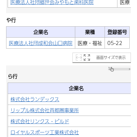
医療法人社団郷世会みやもと歯科医院
医療・
や行
企業名
業種
登録番号
医療法人社団成和会山口病院
医療・福祉
05-22
画面サイズで表示
ら行
企業名
株式会社ランデックス
リップル株式会社首都圏事業所
株式会社リンクス・ビルド
ロイヤルスポーツ工業株式会社