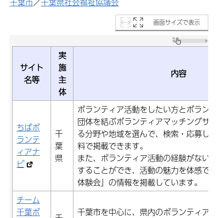
千葉市
／
千葉県社会福祉協議会
画面サイズで表示
実
サイト
施
内容
名等
主
体
ボランティア活動をしたい方とボランテ
団体を結ぶボランティアマッチングサイ
ちばボ
千
る分野や地域を選んで、検索・応募した
ランテ
葉
料で掲載できます。
ィアナ
県
また、ボランティア活動の経験がない方
ビ
することができ、活動の魅力を体感でき
体験会」の情報を掲載しています。
チーム
千葉ボ
千葉市を中心に、県内のボランティア情
千