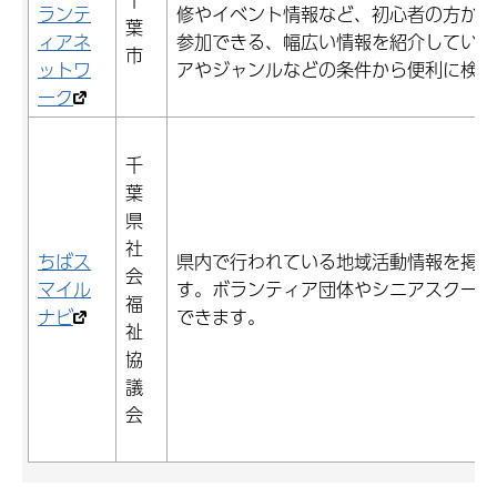
ランテ
修やイベント情報など、初心者の方から
葉
ィアネ
参加できる、幅広い情報を紹介している
市
ットワ
アやジャンルなどの条件から便利に検索
ーク
千
葉
県
社
ちばス
県内で行われている地域活動情報を掲載
会
マイル
す。ボランティア団体やシニアスクール
福
ナビ
できます。
祉
協
議
会