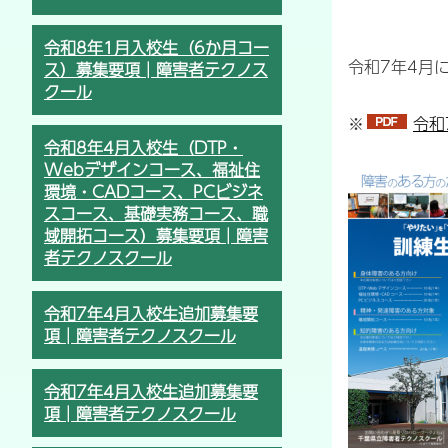
令和8年1月入校生（6か月コー
令和7年4月
ス）募集要項│障害者テクノス
クール
※
令和
令和8年4月入校生（DTP・
Webデザインコース、福祉住
環境・CADコース、PCビジネ
スコース、基礎実務コース、職
域開拓コース）募集要項│障害
者テクノスクール
令和7年4月入校生追加募集要
項│障害者テクノスクール
令和7年4月入校生追加募集要
項│障害者テクノスクール