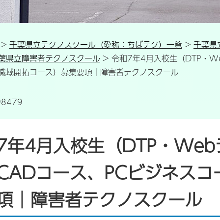
>
千葉県立テクノスクール（愛称：ちばテク）一覧
>
千葉県
葉県立障害者テクノスクール
> 令和7年4月入校生（DTP・Webデザインコース、福祉住環境・CADコース、PCビ
職域開拓コース）募集要項│障害者テクノスクール
8479
7年4月入校生（DTP・We
CADコース、PCビジネス
項│障害者テクノスクール