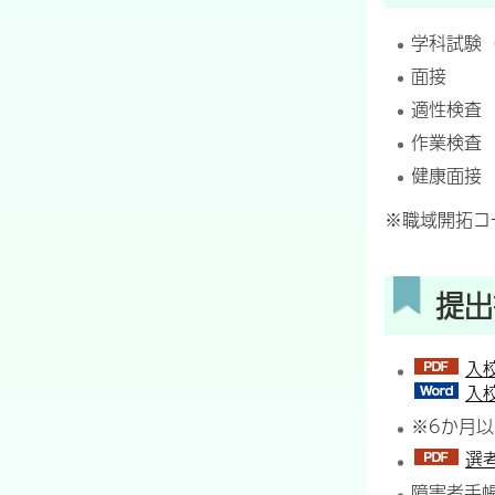
学科試験
面接
適性検査
作業検査
健康面接
※職域開拓コ
提出
入
入
※6か月以
選
障害者手