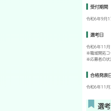
受付期間
令和6年9月
選考日
令和6年11
※職域開拓コ
※応募者の状
合格発表
令和6年11
選考