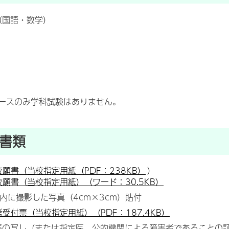
（国語・数学）
ースのみ学科試験はありません。
書類
校願書（当校指定用紙（PDF：238KB）
）
校願書（当校指定用紙）（ワード：30.5KB）
内に撮影した写真（4cm×3cm）貼付
考受付票（当校指定用紙）（PDF：187.4KB）
帳の写し（または指定医、公的機関による障害者であることの