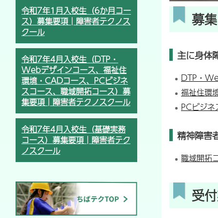
令和7年1月入校生（6か月コー
募集
ス）募集要項│障害者テクノス
クール
主に身体
令和7年4月入校生（DTP・
Webデザインコース、福祉住
DTP・W
環境・CADコース、PCビジネ
スコース、職域開拓コース）募
福祉住環境
集要項│障害者テクノスクール
PCビジネ
令和7年4月入校生（基礎実務
精神障害
コース）募集要項│障害者テク
ノスクール
職域開拓
受付