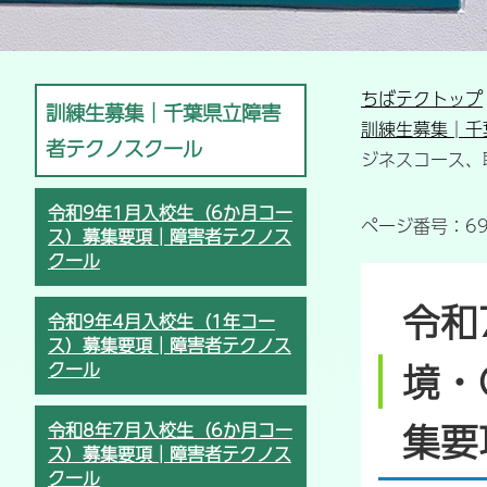
ちばテクトップ
訓練生募集│千葉県立障害
訓練生募集│千
者テクノスクール
ジネスコース、
令和9年1月入校生（6か月コー
ページ番号：69
ス）募集要項│障害者テクノス
クール
令和
令和9年4月入校生（1年コー
ス）募集要項│障害者テクノス
境・
クール
集要
令和8年7月入校生（6か月コー
ス）募集要項│障害者テクノス
クール