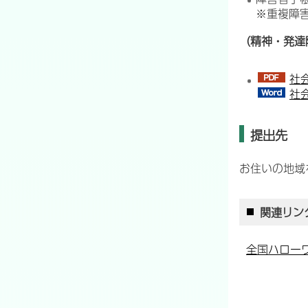
※重複障
（精神・発達
社
社
提出先
お住いの地域
関連リン
全国ハロー