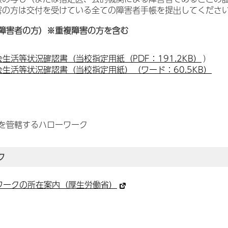
害の方は交付を受けている全ての障害者手帳を提出してくださ
障害者の方）※重複障害の方を含む
会生活等状況確認書（当校指定用紙（PDF：191.2KB）
）
会生活等状況確認書（当校指定用紙）（ワード：60.5KB）
を管轄するハローワーク
ク
ワークの所在案内（厚生労働省）