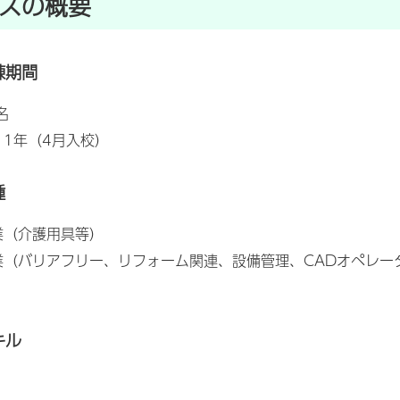
スの概要
練期間
名
：1年（4月入校）
種
業（介護用具等）
業（バリアフリー、リフォーム関連、設備管理、CADオペレー
キル