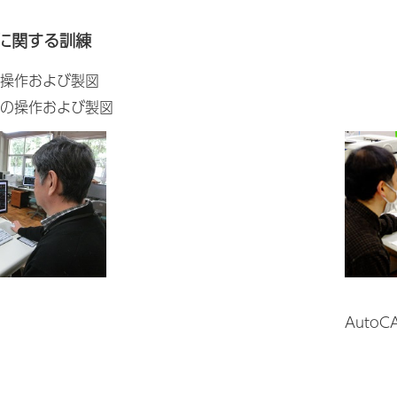
Dに関する訓練
dの操作および製図
ADの操作および製図
AutoC