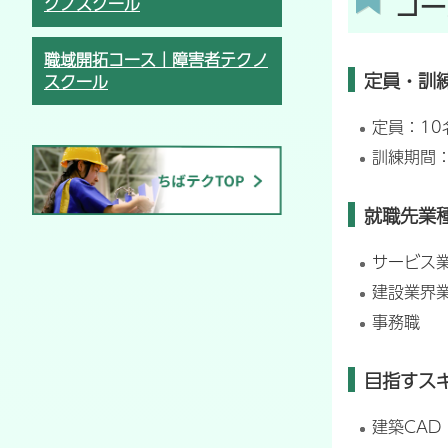
コー
クノスクール
職域開拓コース｜障害者テクノ
定員・訓
スクール
定員：10
訓練期間
就職先業
サービス
建設業界
事務職
目指すス
建築CAD