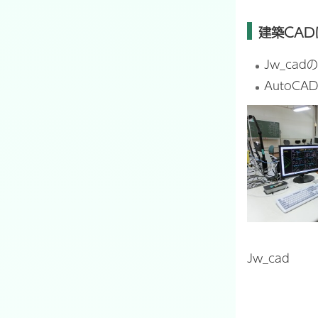
建築CA
Jw_ca
AutoC
Jw_cad