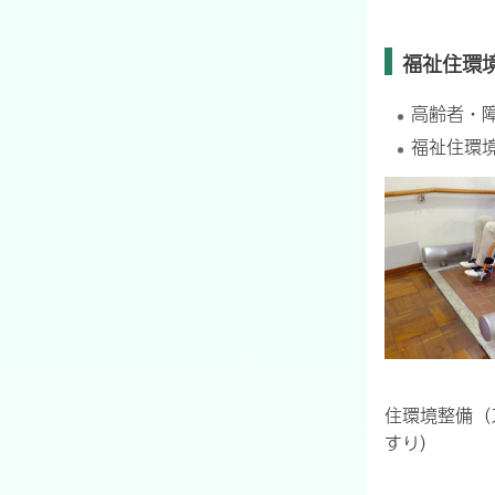
福祉住環
高齢者・
福祉住環
住環境整備（
すり）