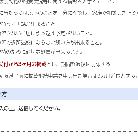
、譲渡動物の飼養状況等に関する情報を入手すること。
るに当たっては以下のことを十分に確認し、家族で相談した上で
を持って世話が出来ること。
育できない住居に引っ越す予定がないこと。
い等で近所迷惑にならない飼い方が出来ること。
維持のために適切な処置が出来ること。
受付から3ヶ月の掲載
とし、期間経過後は削除する。
期限満了前に掲載継続申請を申し出た場合は3カ月延長とする
り方
入の上、送信してください。