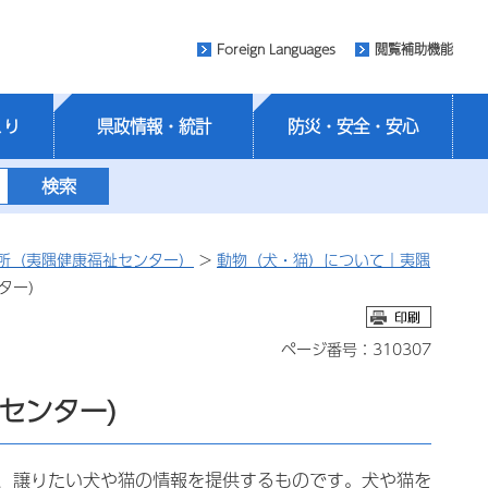
Foreign Languages
閲覧補助機能
くり
県政情報・統計
防災・安全・安心
所（夷隅健康福祉センター）
>
動物（犬・猫）について｜夷隅
ター)
ページ番号：310307
センター)
、譲りたい犬や猫の情報を提供するものです。犬や猫を