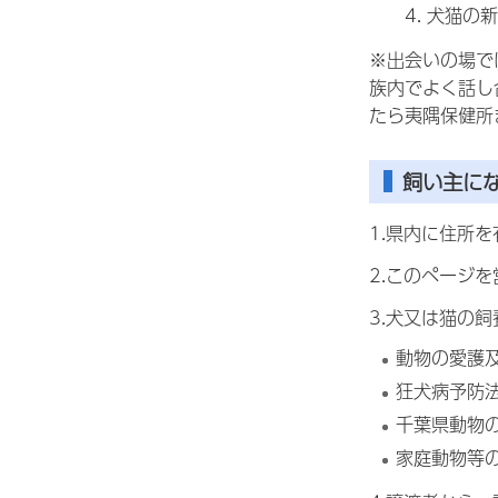
犬猫の新
※出会いの場で
族内でよく話し
たら夷隅保健所
飼い主に
1.県内に住所
2.このページ
3.犬又は猫の
動物の愛護及
狂犬病予防法
千葉県動物の
家庭動物等の