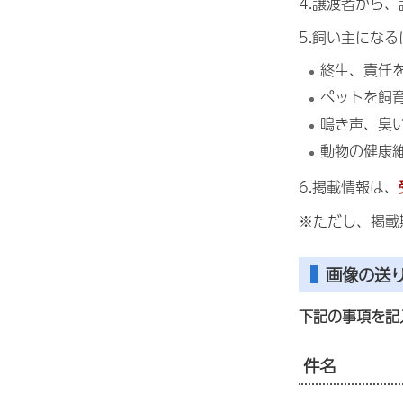
4.譲渡者から
5.飼い主にな
終生、責任
ペットを飼
鳴き声、臭
動物の健康
6.掲載情報は、
※ただし、掲載
画像の送
下記の事項を記
件名