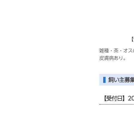
【
雑種・茶・オス
皮膚病あり。
飼い主募
【受付日】2