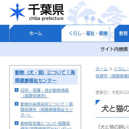
千葉県
ホーム
くらし・福祉・健康
教育
サイト内検索
ホーム
>
くらし
動物（犬・猫）について｜夷
保健所（夷隅健康
隅健康福祉センター
収容・保護・逸走動物情報
更新日：令和8(20
（夷隅保健所）
動物由来感染症について｜夷
犬と猫の
隅保健所（夷隅健康福祉セン
ター）
動物取扱業について-夷隅保
『犬と猫の飼い
健所(夷隅健康福祉センター)