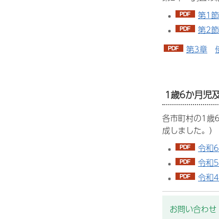
第1
第2
第3章
1歳6か月児
各市町村の1歳
成しました。）
令和6
令和5
令和4
お問い合わせ