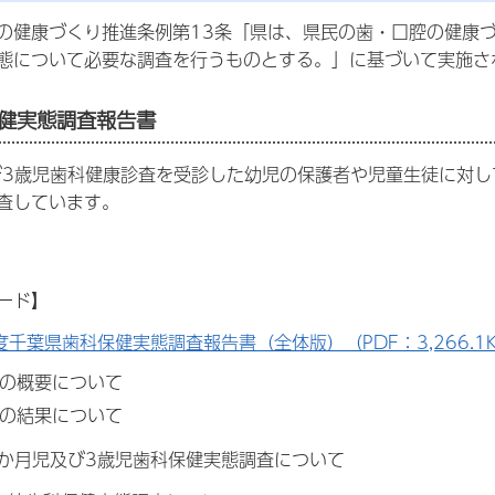
の健康づくり推進条例第13条「県は、県民の歯・口腔の健康
態について必要な調査を行うものとする。」に基づいて実施さ
健実態調査報告書
び3歳児歯科健康診査を受診した幼児の保護者や児童生徒に対し
査しています。
ード】
度千葉県歯科保健実態調査報告書（全体版）（PDF：3,266.1
査の概要について
査の結果について
か月児及び3歳児歯科保健実態調査について