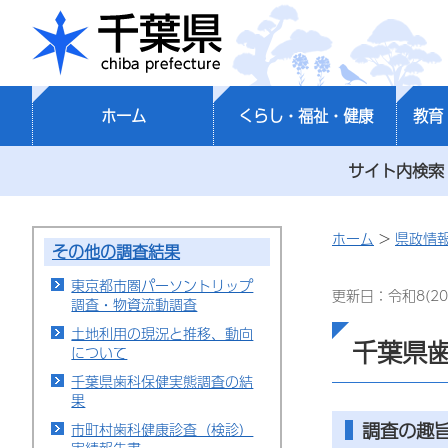
千葉県
ホーム
くらし・福祉・健康
教育
サイト内検索
ホーム
>
県政情
その他の調査結果
東京都市圏パーソントリップ
更新日：令和8(20
調査・物資流動調査
土地利用の現況と推移、動向
千葉県
について
千葉県歯科保健実態調査の結
果
調査の趣
市町村歯科健康診査（検診）