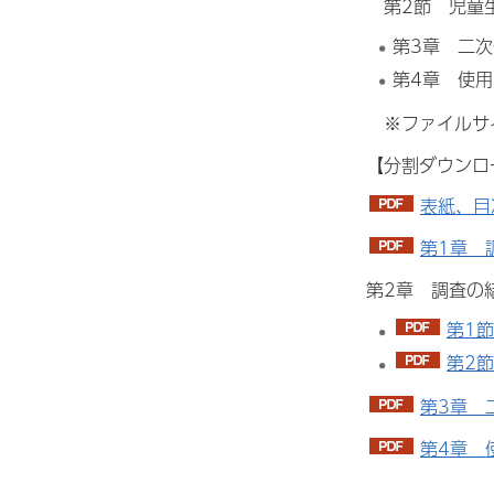
第2節 児童生
第3章 二
第4章 使
※ファイルサイ
【分割ダウンロ
表紙、目次
第1章 調
第2章 調査の
第1節
第2節
第3章 
第4章 