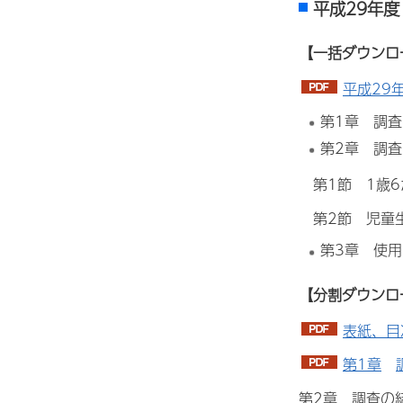
平成29年度
【一括ダウンロ
平成29
第1章 調
第2章 調
第1節 1歳6
第2節 児童生
第3章 使
【分割ダウンロ
表紙、目
第1章
第2章
調査の