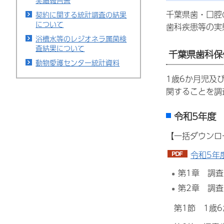
実績報告書
千葉県歯・口腔
契約に関する統計調査の結果
について
歯科疾患等の実
浴槽水等のレジオネラ属菌検
査結果について
千葉県歯科保
動物愛護センター統計資料
1歳6か月児及
関することを調
令和5年度
【一括ダウンロ
令和5年
第1章 調
第2章 調
第1節 1歳6