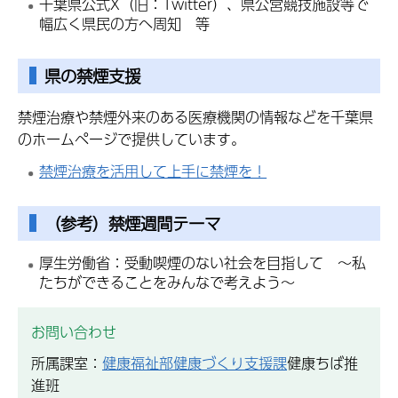
千葉県公式X（旧：Twitter）、県公営競技施設等で
幅広く県民の方へ周知 等
県の禁煙支援
禁煙治療や禁煙外来のある医療機関の情報などを千葉県
のホームページで提供しています。
禁煙治療を活用して上手に禁煙を！
（参考）禁煙週間テーマ
厚生労働省：受動喫煙のない社会を目指して ～私
たちができることをみんなで考えよう～
お問い合わせ
所属課室：
健康福祉部健康づくり支援課
健康ちば推
進班