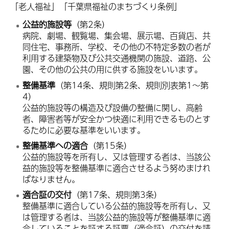
「老人福祉」「千葉県福祉のまちづくり条例」
公益的施設等
（第2条）
病院、劇場、観覧場、集会場、展示場、百貨店、共
同住宅、事務所、学校、その他の不特定多数の者が
利用する建築物及び公共交通機関の施設、道路、公
園、その他の公共の用に供する施設をいいます。
整備基準
（第14条、規則第2条、規則別表第1～第
4）
公益的施設等の構造及び設備の整備に関し、高齢
者、障害者等が安全かつ快適に利用できるものとす
るために必要な基準をいいます。
整備基準への適合
（第15条）
公益的施設等を所有し、又は管理する者は、当該公
益的施設等を整備基準に適合させるよう努めまけれ
ばなりません。
適合証の交付
（第17条、規則第3条）
整備基準に適合している公益的施設等を所有し、又
は管理する者は、当該公益的施設等が整備基準に適
合していることを証する証票（適合証）の交付を請