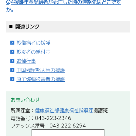
Q4援護年金受給者が死亡した時の連絡先はどこです
か。
関連リンク
戦傷病者の援護
戦没者の給付金
追悼行事
中国残留邦人等の援護
原子爆弾被害者の援護
お問い合わせ
所属課室：
健康福祉部健康福祉指導課
援護班
電話番号：043-223-2346
ファックス番号：043-222-6294