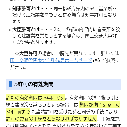
知事許可とは・・
・
同一都道府県内のみに営業所を
設けて建設業を営もうとする場合は知事許可となり
ます。
大臣許可とは
・・・2以上の都道府県内に営業所を設
けて建設業を営もうとする場合は、国土交通大臣許
可が必要となります。
※大臣許可の場合は申請先が異なります。詳しくは
国土交通省関東地方整備局ホームページ
をご参照く
ださい。
5許可の有効期間
許可の有効期間は,5年間です
。有効期間の満了後も引き
続き建設業を営もうとする場合には,
期間が満了する日の
30日前まで
に,当該許可を受けた時と同様の手続により
許可の更新の手続をとらなければなりません
。手続を怠
れば期間満了とともに,その効力を失い,引き続いて営業す