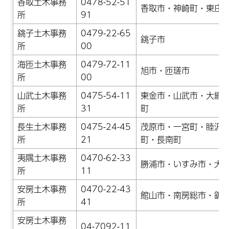
香取土木事務
0478-52-51
香取市・神崎町・東庄
所
91
銚子土木事務
0479-22-65
銚子市
所
00
海匝土木事務
0479-72-11
旭市・匝瑳市
所
00
山武土木事務
0475-54-11
東金市・山武市・大網
所
31
町
長生土木事務
0475-24-45
茂原市・一宮町・睦沢
所
21
町・長南町
夷隅土木事務
0470-62-33
勝浦市・いすみ市・大
所
11
安房土木事務
0470-22-43
館山市・南房総市・鋸
所
41
安房土木事務
04-7092-11