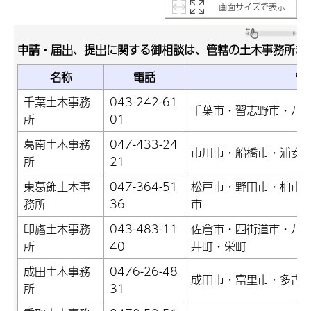
画面サイズで表示
申請・届出、提出に関する御相談は、管轄の土木事務所ま
名称
電話
管
千葉土木事務
043-242-61
千葉市・習志野市・八
所
01
葛南土木事務
047-433-24
市川市・船橋市・浦安
所
21
東葛飾土木事
047-364-51
松戸市・野田市・柏市
務所
36
市
印旛土木事務
043-483-11
佐倉市・四街道市・八
所
40
井町・栄町
成田土木事務
0476-26-48
成田市・富里市・多古
所
31