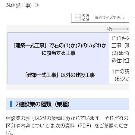
な建設工事）＞
画面サイズで表示
(1)1件
「建築一式工事」で右の(1)か(2)のいずれか
工事（税
に該当する工事
(2)延べ
造住宅工
1件の請負
「建築一式工事」以外の建設工事
（税込み
2建設業の種類（業種）
建設業の許可は29の業種に分かれています。それぞれの
区分や内容については,次の資料（PDF）をご参照くださ
い。