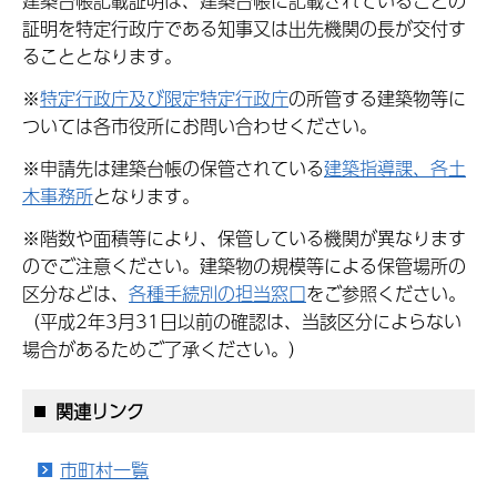
建築台帳記載証明は、建築台帳に記載されていることの
証明を特定行政庁である知事又は出先機関の長が交付す
ることとなります。
※
特定行政庁及び限定特定行政庁
の所管する建築物等に
ついては各市役所にお問い合わせください。
※申請先は建築台帳の保管されている
建築指導課、各土
木事務所
となります。
※階数や面積等により、保管している機関が異なります
のでご注意ください。建築物の規模等による保管場所の
区分などは、
各種手続別の担当窓口
をご参照ください。
（平成2年3月31日以前の確認は、当該区分によらない
場合があるためご了承ください。）
関連リンク
市町村一覧