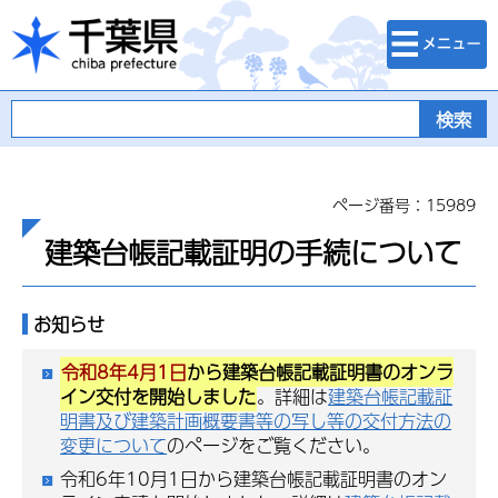
検索・メニュ
千葉県
ー
ページ番号：15989
建築台帳記載証明の手続について
お知らせ
令和8年4月1日
から建築台帳記載証明書のオンラ
イン交付を開始しました
。詳細は
建築台帳記載証
明書及び建築計画概要書等の写し等の交付方法の
変更について
のページをご覧ください。
令和6年10月1日から建築台帳記載証明書のオン