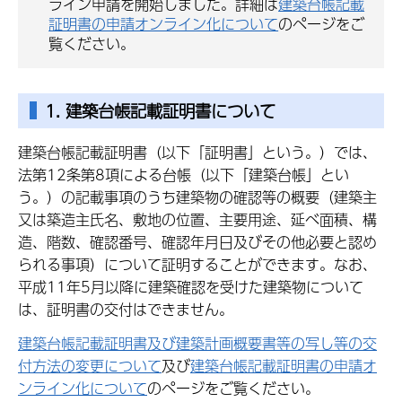
ライン申請を開始しました。詳細は
建築台帳記載
証明書の申請オンライン化について
のページをご
覧ください。
1. 建築台帳記載証明書について
建築台帳記載証明書（以下「証明書」という。）では、
法第12条第8項による台帳（以下「建築台帳」とい
う。）の記載事項のうち建築物の確認等の概要（建築主
又は築造主氏名、敷地の位置、主要用途、延べ面積、構
造、階数、確認番号、確認年月日及びその他必要と認め
られる事項）について証明することができます。なお、
平成11年5月以降に建築確認を受けた建築物について
は、証明書の交付はできません。
建築台帳記載証明書及び建築計画概要書等の写し等の交
付方法の変更について
及び
建築台帳記載証明書の申請オ
ンライン化について
のページをご覧ください。